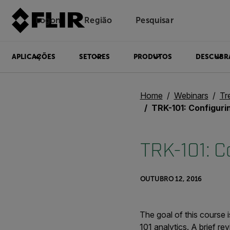
Logon
Região
Pesquisar
APLICAÇÕES
SETORES
PRODUTOS
DESCUBR
Home
Webinars
Tr
TRK-101: Configuring 
TRK-101: C
OUTUBRO 12, 2016
The goal of this course
101 analytics. A brief re