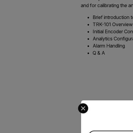
and for calibrating the an
Brief introduction 
TRK-101 Overview
Initial Encoder Con
Analytics Configur
Alarm Handling
Q & A
Select your preferred co