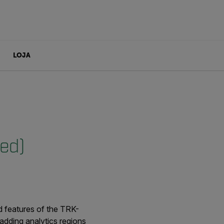
LOJA
ced)
d features of the TRK-
 adding analytics regions