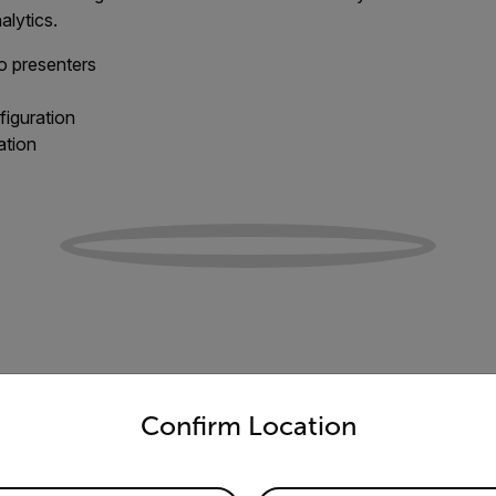
alytics.
to presenters
figuration
ation
untry and language from the options below to access the appro
Confirm Location