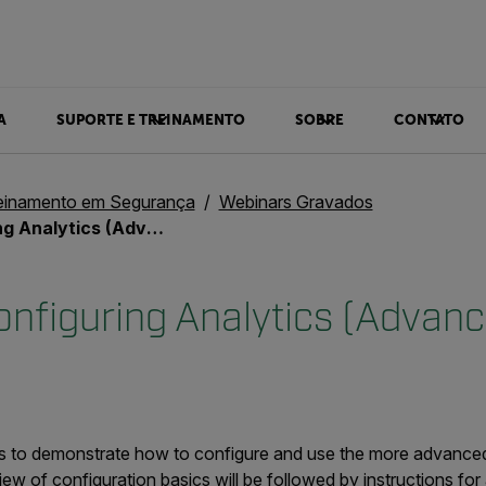
A
SUPORTE E TREINAMENTO
SOBRE
CONTATO
einamento em Segurança
Webinars Gravados
Analytics (Advanced)
onfiguring Analytics (Advan
 is to demonstrate how to configure and use the more advance
view of configuration basics will be followed by instructions for