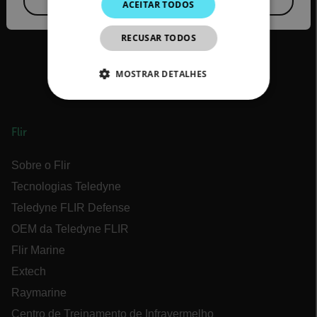
ACEITAR TODOS
KOREAN
JAPANESE
RECUSAR TODOS
CHINESE
MOSTRAR DETALHES
ESTRITAMENTE NECESSÁRIOS
Flir
DESEMPENHO
Sobre o Flir
DIRECIONAMENTO
Tecnologias Teledyne
FUNCIONALIDADE
Teledyne FLIR Defense
OEM da Teledyne FLIR
Flir Marine
Extech
Estritamente necessários
Desempenho
Raymarine
Direcionamento
Funcionalidade
Centro de Treinamento de Infravermelho