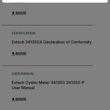
Manual
BAIXAR
CERTIFICATION
Extech 341350A Declaration of Conformity
BAIXAR
USER MANUAL
Extech Oyster Meter 341350 341350-P
User Manual
BAIXAR