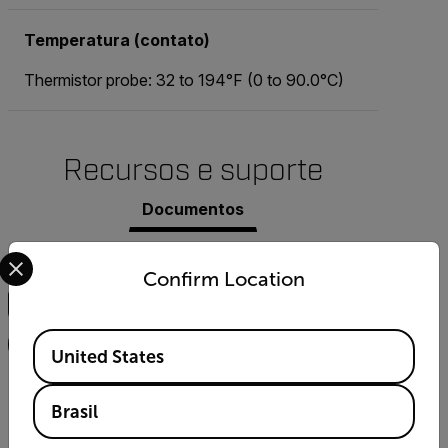
Temperatura (contato)
Thermistor probe: 32 to 194°F (0 to 90.0°C)
Recursos e suporte
Documentos
Select your preferred country and language from the options 
Busca
Confirm Location
Available Locations
FILTRO
United States
USER MANUAL
Brasil
Extech Oyster Meter 341350-A User