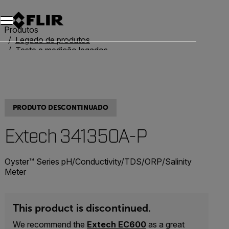
Produtos
Legado de produtos
Teste e medição legados
Extech 341350A-P
PRODUTO DESCONTINUADO
Extech 341350A-P
Oyster™ Series pH/Conductivity/TDS/ORP/Salinity
Meter
This product is discontinued.
We recommend the
Extech EC600
as a great