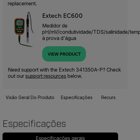
replacement.
Extech EC600
Medidor de
pH/mV/condutividade/TDS/salinidade/temp
à prova d'água
VIEW PRODUCT
Need support with the Extech 341350A-P? Check
out our
support resources
below.
Visão Geral Do Produto
Especificações
Recursos E Suport
Especificações
Especificações gerais