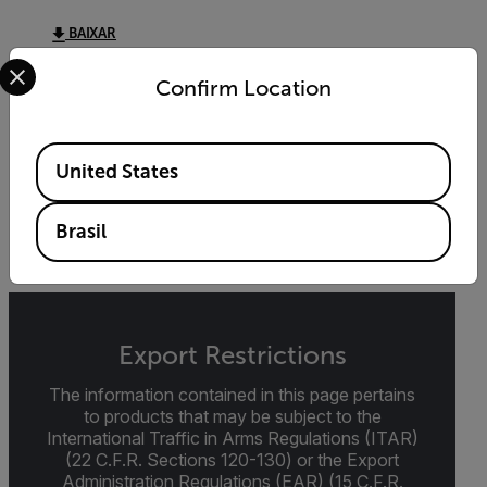
BAIXAR
Select your preferred country and language from the options 
Confirm Location
DATASHEET
Available Locations
Extech 401027 Datasheet
United States
BAIXAR
Brasil
Export Restrictions
The information contained in this page pertains
to products that may be subject to the
International Traffic in Arms Regulations (ITAR)
(22 C.F.R. Sections 120-130) or the Export
Administration Regulations (EAR) (15 C.F.R.