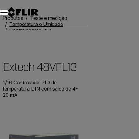
Produtos
Teste e medição
Temperatura e Umidade
Controladores PID
Extech 48VFL13
Extech 48VFL13
1/16 Controlador PID de
temperatura DIN com saída de 4-
20 mA