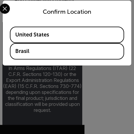
Select your preferred country and language from the options 
Confirm Location
SAIBA COMO
Available Locations
United States
Export Restrictions
The information contained in this
Brasil
page pertains to products that may
be subject to the International Traffic
in Arms Regulations (ITAR) (22
C.F.R. Sections 120-130) or the
Export Administration Regulations
(EAR) (15 C.F.R. Sections 730-774)
depending upon specifications for
the final product; jurisdiction and
classification will be provided upon
request.