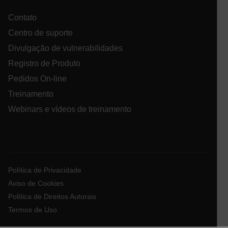
FPID
Contato
Centro de suporte
atgRecSessionId
Divulgação de vulnerabilidades
Registro de Produto
ARRAffinitySameSite
Pedidos On-line
Treinamento
Webinars e vídeos de treinamento
E3SessionID
tdfdomain
Política de Privacidade
Aviso de Cookies
.AspNetCore.Antiforgery.VyLW6ORzMgk
Política de Direitos Autorais
Termos de Uso