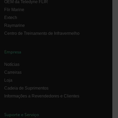
{1-60}
OEM da Teledyne FLIR
Flir Marine
Language
Extech
Raymarine
Centro de Treinamento de Infravermelho
Empresa
customer_id
Notícias
Carreiras
.AspNetCore.Correlation.[-
Loja
abcdefghijklmnopqrstuvwxyzABCDEFGHIJKLMNOPQRSTUVWXYZ_
Cadeia de Suprimentos
Informações a Revendedores e Clientes
.AspNetCore.OpenIdConnect.Nonce.[-
abcdefghijklmnopqrstuvwxyzABCDEFGHIJKLMNOPQRSTUVWXYZ_
Suporte e Serviço