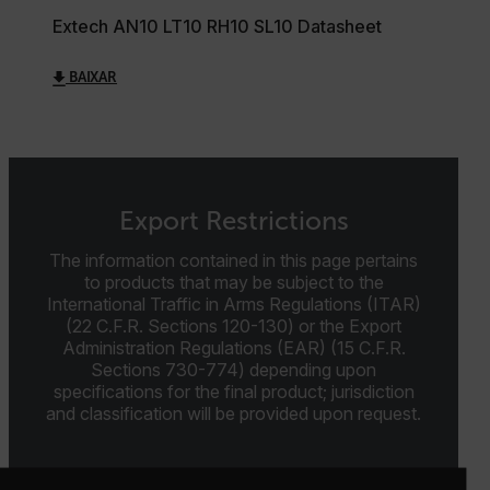
FUNCIONALIDADE
Extech AN10 LT10 RH10 SL10 Datasheet
BAIXAR
Estritamente necessários
Desempenho
Direcionamento
Funcionalidade
Os cookies estritamente necessários permitem a
funcionalidade central do website, como login de
Export Restrictions
usuário e gestão da conta. O site não pode ser
utilizado corretamente sem os cookies estritamente
The information contained in this page pertains
necessários.
to products that may be subject to the
Nome
International Traffic in Arms Regulations (ITAR)
(22 C.F.R. Sections 120-130) or the Export
cart_products_oids
Administration Regulations (EAR) (15 C.F.R.
Sections 730-774) depending upon
cart_products_skus
specifications for the final product; jurisdiction
and classification will be provided upon request.
cashrun_session_id
cashrun_site_id