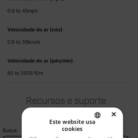
0.9 to 45mph
Velocidade do ar (nós)
0.8 to 39knots
Velocidade do ar (pés/min)
80 to 3936 ft/m
Recursos e suporte
×
Documentos
Este website usa
cookies
Busca
ENGLISH