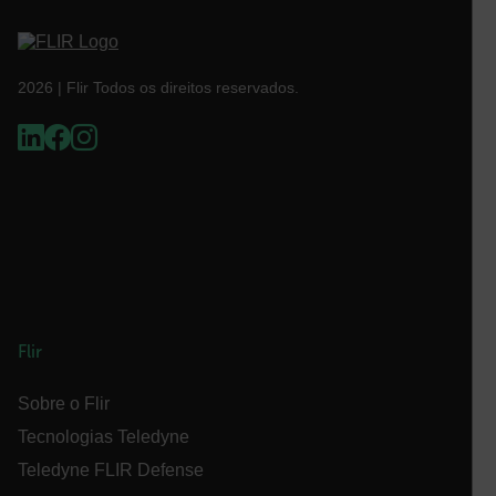
2026 | Flir Todos os direitos reservados.
CS_FPC
Política de
Privacidade do Google
customizerChangeKey
sf_territory
x-ms-cpim-cache|[-abcdefghijklmnopqrstuvwxyz_0123456789]{2
__epiXSRF
Flir
Sobre o Flir
OpenIdConnect.nonce.
[abcdefghijklmnopqrstuvwxyzABCDEFGHIJKLMNOPQRSTUVWXYZ0
Tecnologias Teledyne
Teledyne FLIR Defense
Asset_Gate_Form_[abcdefghijklmnopqrstuvwxyzABCDEFGHIJ