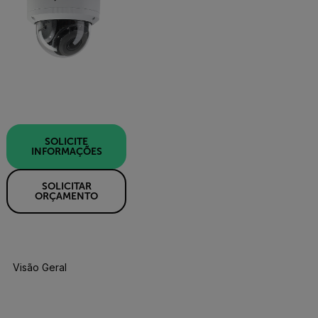
SOLICITE
INFORMAÇÕES
SOLICITAR
ORÇAMENTO
Visão Geral Do Produto
Especificações
Acessórios
R