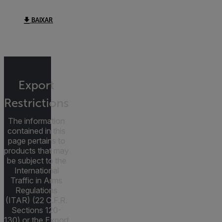
BAIXAR
Export
Restrictions
The information
contained in this
page pertains to
products that may
be subject to the
International
Traffic in Arms
Regulations
(ITAR) (22 C.F.R.
Sections 120-
130) or the Export