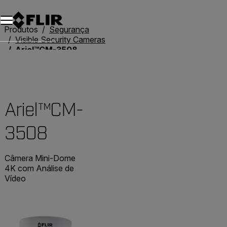
Produtos
Segurança
Visible Security Cameras
Ariel™CM-3508
Ariel™CM-
3508
Câmera Mini-Dome
4K com Análise de
Vídeo