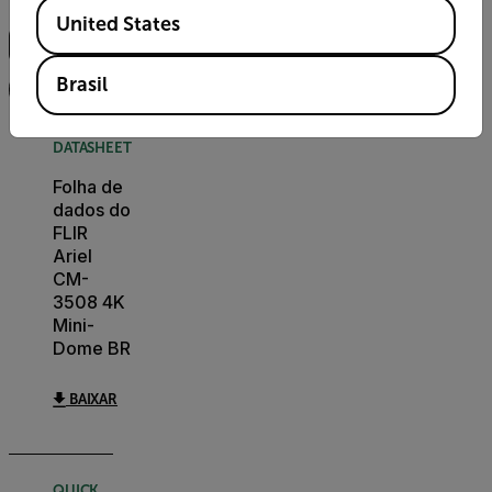
Busca
Available Locations
United States
Brasil
FILTRO
DATASHEET
Folha de
dados do
FLIR
Ariel
CM-
3508 4K
Mini-
Dome BR
BAIXAR
QUICK