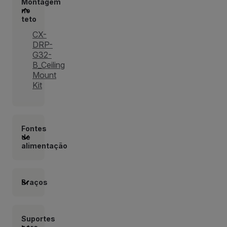
Montagem
no
teto
CX-
DRP-
G32-
B_Ceiling
Mount
Kit
Fontes
de
alimentação
Braços
Suportes