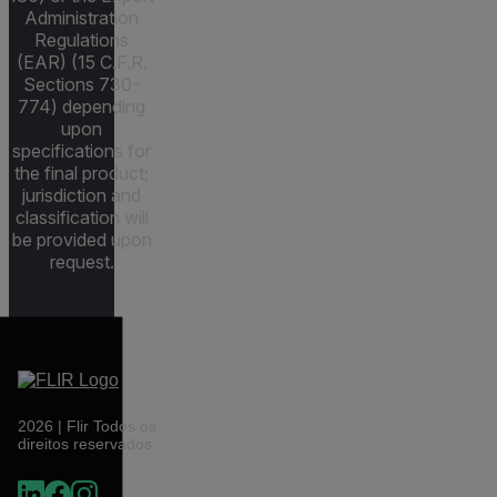
Administration
Regulations
(EAR) (15 C.F.R.
Sections 730-
774) depending
upon
specifications for
the final product;
jurisdiction and
classification will
be provided upon
request.
2026 | Flir Todos os
direitos reservados.