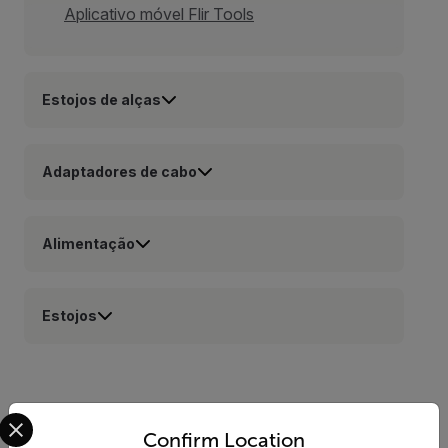
Aplicativo móvel Flir Tools
Estojos de alças
Adaptadores de cabo
Alimentação
Estojos
Recursos e suporte
Select your preferred country and language from the options 
Confirm Location