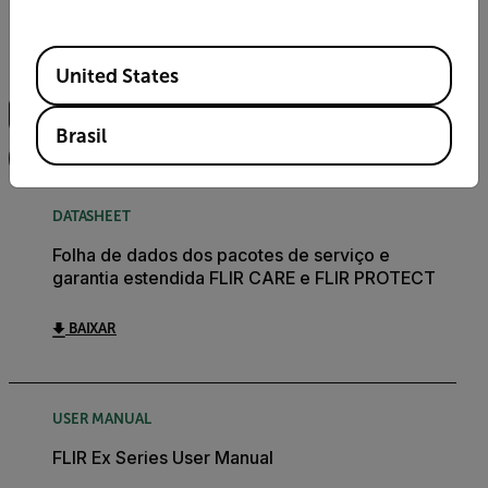
Documentos
Software e firmware
Available Locations
Busca
United States
Brasil
FILTRO
DATASHEET
Folha de dados dos pacotes de serviço e
garantia estendida FLIR CARE e FLIR PROTECT
BAIXAR
USER MANUAL
FLIR Ex Series User Manual