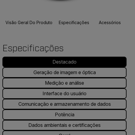
Visão Geral Do Produto
Especificações
Acessórios
R
Especificações
Destacado
Geração de imagem e óptica
Medição e análise
Interface do usuário
Comunicação e armazenamento de dados
Potência
Dados ambientais e certificações