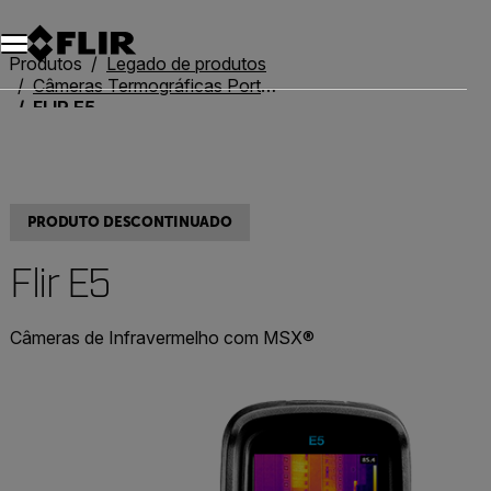
Produtos
Legado de produtos
Câmeras Termográficas Portáteis Legadas
FLIR E5
PRODUTO DESCONTINUADO
Flir E5
Câmeras de Infravermelho com MSX®