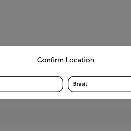
untry and language from the options below to access the appro
Confirm Location
Brasil