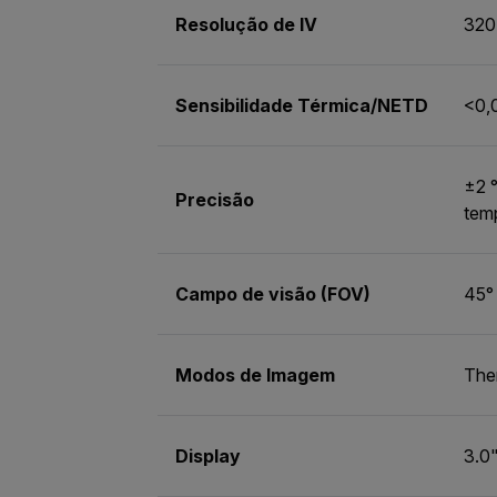
Resolução de IV
320
Sensibilidade Térmica/NETD
<0,
±2 °
Precisão
tem
Campo de visão (FOV)
45°
Modos de Imagem
Ther
Display
3.0