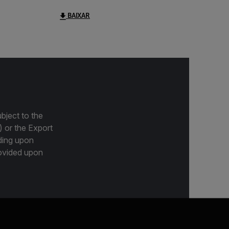
BAIXAR
bject to the
) or the Export
ding upon
provided upon