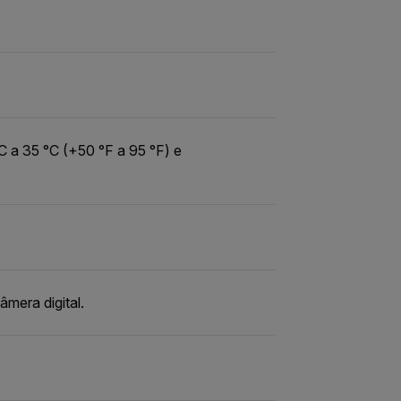
C a 35 °C (+50 °F a 95 °F) e
mera digital.