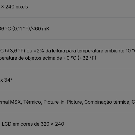
 × 240 pixels
06 °C (0.11 °F)/<60 mK
C (±3,6 °F) ou ±2% da leitura para temperatura ambiente 10 °
peratura de objetos acima de +0 °C (+32 °F)
 x 34°
mal MSX, Térmico, Picture-in-Picture, Combinação térmica, Câ
" LCD em cores de 320 × 240