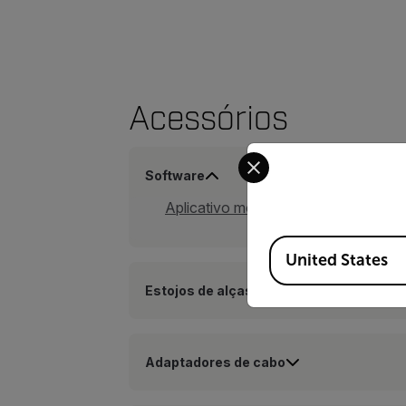
Acessórios
Select your preferred co
Software
Aplicativo móvel Flir Tools
Available Locations
United States
Estojos de alças
Adaptadores de cabo