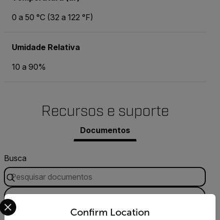
0 a 50 °C (32 a 122 °F)
Umidade Relativa
10 a 90%
Recursos e suporte
Documentos
Busca
FILTRO
Select your preferred country and language from the options 
Confirm Location