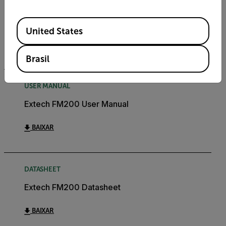
USER MANUAL
Manual do usuário do Extech FM200 BR
Available Locations
United States
BAIXAR
Brasil
USER MANUAL
Extech FM200 User Manual
BAIXAR
DATASHEET
Extech FM200 Datasheet
BAIXAR