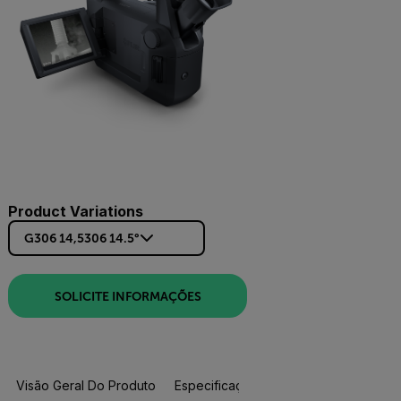
Product Variations
G306 14,5306 14.5°
SOLICITE INFORMAÇÕES
Visão Geral Do Produto
Especificações
Acessórios
R