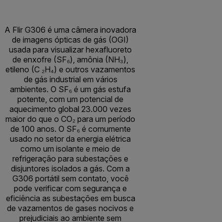
A Flir G306 é uma câmera inovadora
de imagens ópticas de gás (OGI)
usada para visualizar hexafluoreto
de enxofre (SF₆), amônia (NH₃),
etileno (C ₂H₄) e outros vazamentos
de gás industrial em vários
ambientes. O SF₆ é um gás estufa
potente, com um potencial de
aquecimento global 23.000 vezes
maior do que o CO₂ para um período
de 100 anos. O SF₆ é comumente
usado no setor da energia elétrica
como um isolante e meio de
refrigeração para subestações e
disjuntores isolados a gás. Com a
G306 portátil sem contato, você
pode verificar com segurança e
eficiência as subestações em busca
de vazamentos de gases nocivos e
prejudiciais ao ambiente sem