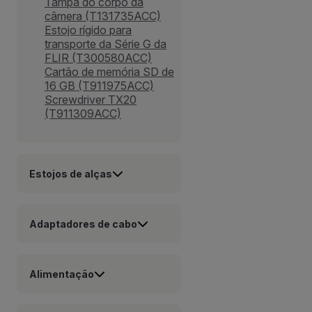
Tampa do corpo da
câmera (T131735ACC)
Estojo rígido para
transporte da Série G da
FLIR (T300580ACC)
Cartão de memória SD de
16 GB (T911975ACC)
Screwdriver TX20
(T911309ACC)
Estojos de alças
Adaptadores de cabo
Alimentação