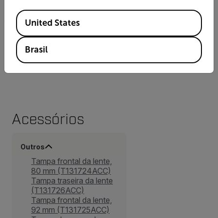
temperatura > 100 °C (> 212 °F)
Available Locations
United States
Faixa Espectral
Brasil
10,3 µm a 10,7 µm
Acessórios
Outros
Tampa frontal da lente,
80 mm (T131724ACC)
Tampa traseira da lente
(T131726ACC)
Tampa frontal da lente,
92 mm (T131725ACC)