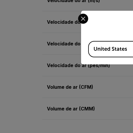
Velocidade do ar (m/s)
Select your preferred co
Velocidade do ar (mph)
Velocidade do ar (nós)
Available Locations
United States
Velocidade do ar (pés/min)
Volume de ar (CFM)
Volume de ar (CMM)