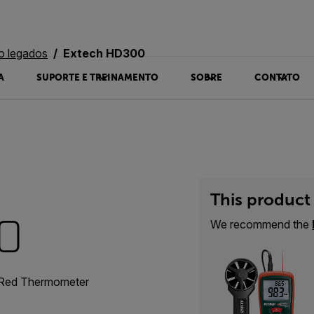
o legados
Extech HD300
A
SUPORTE E TREINAMENTO
SOBRE
CONTATO
This product 
0
We recommend the
aRed Thermometer