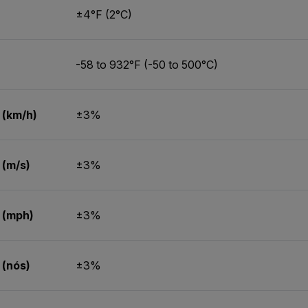
)
±4°F (2°C)
-58 to 932°F (-50 to 500°C)
 (km/h)
±3%
 (m/s)
±3%
 (mph)
±3%
 (nós)
±3%