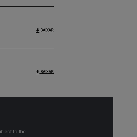
BAIXAR
BAIXAR
bject to the