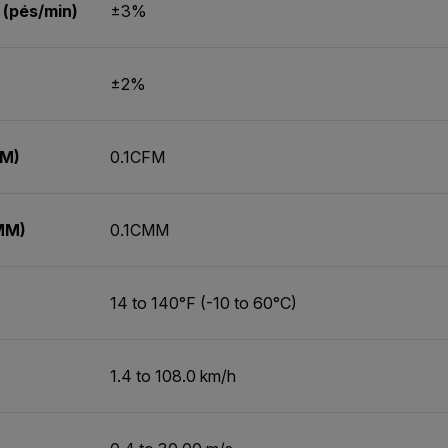
 (pés/min)
±3%
±2%
FM)
0.1CFM
MM)
0.1CMM
14 to 140°F (-10 to 60°C)
1.4 to 108.0 km/h