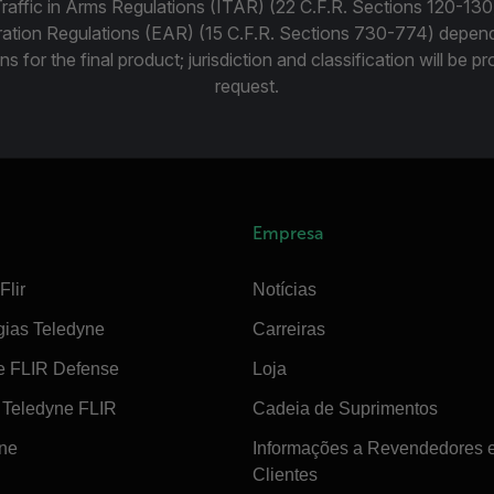
Traffic in Arms Regulations (ITAR) (22 C.F.R. Sections 120-130
ration Regulations (EAR) (15 C.F.R. Sections 730-774) depen
ns for the final product; jurisdiction and classification will be 
request.
Empresa
Flir
Notícias
gias Teledyne
Carreiras
e FLIR Defense
Loja
Teledyne FLIR
Cadeia de Suprimentos
ine
Informações a Revendedores 
Clientes