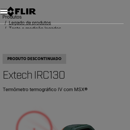
Produtos
Legado de produtos
Teste e medição legados
Extech IRC130
PRODUTO DESCONTINUADO
Extech IRC130
Termômetro termográfico IV com MSX®