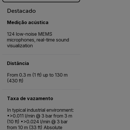
Destacado
Medição acústica
124 low-noise MEMS
microphones, real-time sound
visualization
Distância
From 0.3 m (1 ft) up to 130 m
(430 ft)
Taxa de vazamento
In typical industrial environment:
•>0.011 l/min @ 3 bar from 3 m
(10 ft) •>0.024 l/min @ 3 bar
from 10 m (33 ft) Absolute