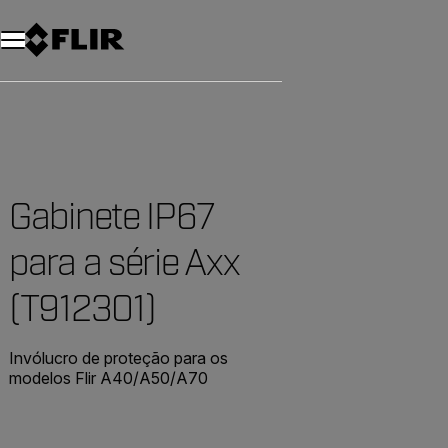
Gabinete IP67
para a série Axx
(T912301)
Invólucro de proteção para os
modelos Flir A40/A50/A70