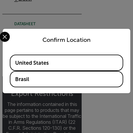
DATASHEET
Select your preferred country and language from the options 
FLIR Axx IP67/IP69k Housing
Confirm Location
Datasheet
BAIXAR
Available Locations
United States
Brasil
Export Restrictions
The information contained in this
page pertains to products that may
be subject to the International Traffic
in Arms Regulations (ITAR) (22
C.F.R. Sections 120-130) or the