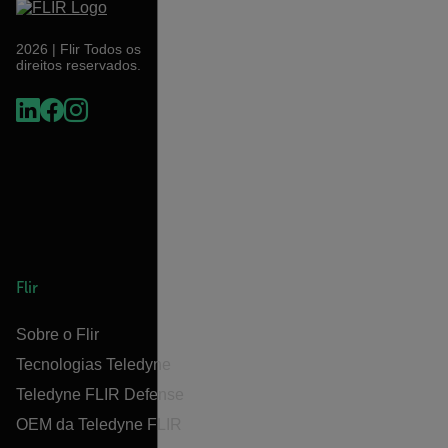
2026 | Flir Todos os
direitos reservados.
Flir
Sobre o Flir
Tecnologias Teledyne
Teledyne FLIR Defense
OEM da Teledyne FLIR