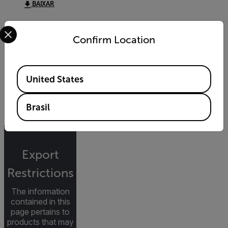
BAIXAR
Select your preferred country and language from the options 
Confirm Location
DATASHEET
FLIR_TA86_datasheet
Available Locations
United States
BAIXAR
Brasil
Export
Restrictions
The information
contained in this
page pertains to
products that may