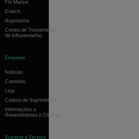
Flir Marine
Extech
Raymarine
Centro de Treinamento
de Infravermelho
Empresa
Notícias
Carreiras
Loja
Cadeia de Suprimentos
Informações a
Revendedores e Clientes
Suporte e Serviço