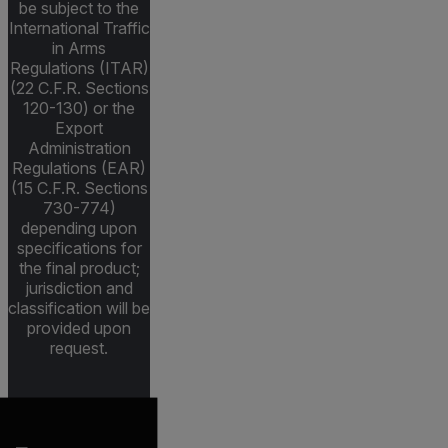
be subject to the
International Traffic
in Arms
Regulations (ITAR)
(22 C.F.R. Sections
120-130) or the
Export
Administration
Regulations (EAR)
(15 C.F.R. Sections
730-774)
depending upon
specifications for
the final product;
jurisdiction and
classification will be
provided upon
request.