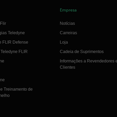
Empresa
Flir
Notícias
gias Teledyne
Carreiras
e FLIR Defense
Loja
Teledyne FLIR
Cadeia de Suprimentos
ine
Informações a Revendedores 
Clientes
ine
de Treinamento de
melho