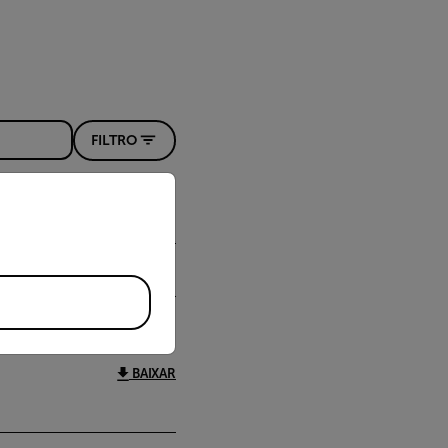
FILTRO
priate version of our website.
BAIXAR
BAIXAR