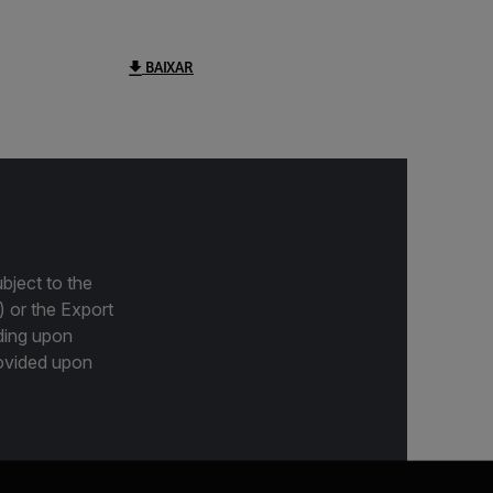
BAIXAR
bject to the
) or the Export
ding upon
provided upon