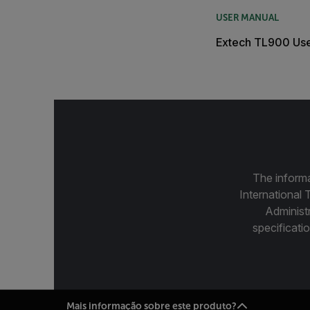
USER MANUAL
Extech TL900 Use
The informa
International 
Administ
specificatio
Mais informação sobre este produto?