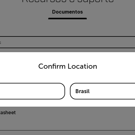
Documentos
untry and language from the options below to access the appro
Confirm Location
o do Extech TL900
Brasil
tasheet