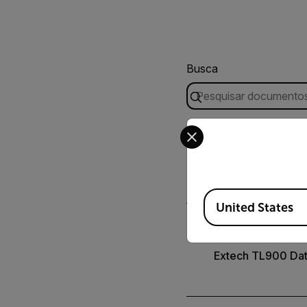
Busca
Select your preferred co
USER MANUAL
Manual do usuári
Available Locations
United States
DATASHEET
Extech TL900 Da