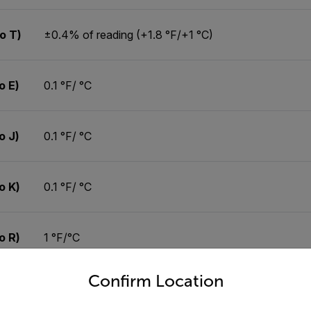
o T)
±0.4% of reading (+1.8 °F/+1 °C)
o E)
0.1 °F/ °C
o J)
0.1 °F/ °C
o K)
0.1 °F/ °C
o R)
1 °F/°C
untry and language from the options below to access the appro
Confirm Location
o S)
1 °F/°C