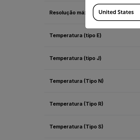
Available Locations
United States
Resolução máx. da temperatura (tip
Temperatura (tipo E)
Temperatura (tipo J)
Temperatura (Tipo N)
Temperatura (Tipo R)
Temperatura (Tipo S)