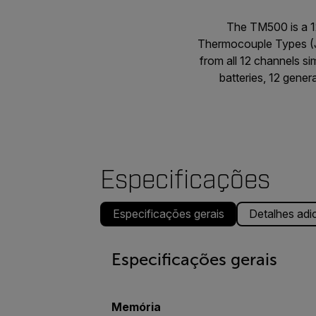
The TM500 is a 1
Thermocouple Types (J,
from all 12 channels s
batteries, 12 gene
Especificações
Especificações gerais
Detalhes adi
Especificações gerais
Memória