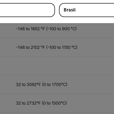
Brasil
o T)
0.1 °F/°C
-148 to 1652 °F (-100 to 900 °C)
-148 to 2102 °F (-100 to 1150 °C)
32 to 3092°F (0 to 1700°C)
32 to 2732°F (0 to 1500°C)