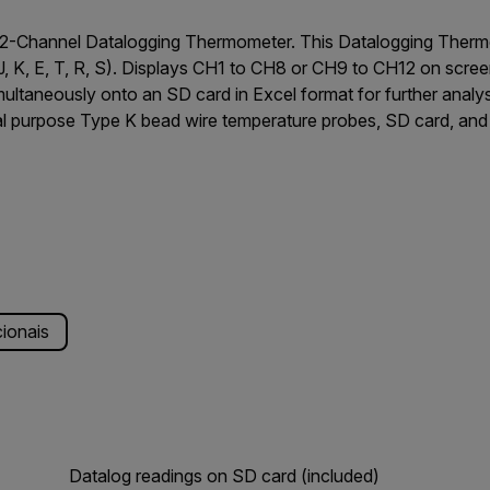
2-Channel Datalogging Thermometer. This Datalogging Therm
 K, E, T, R, S). Displays CH1 to CH8 or CH9 to CH12 on scree
imultaneously onto an SD card in Excel format for further anal
ral purpose Type K bead wire temperature probes, SD card, and 
cionais
Datalog readings on SD card (included)