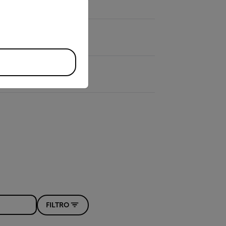
priate version of our website.
FILTRO