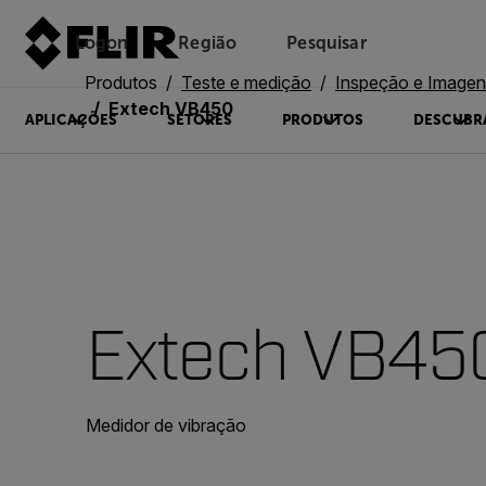
Logon
Região
Pesquisar
Produtos
Teste e medição
Inspeção e Imagens
Extech VB450
APLICAÇÕES
SETORES
PRODUTOS
DESCUBR
Extech VB45
Medidor de vibração