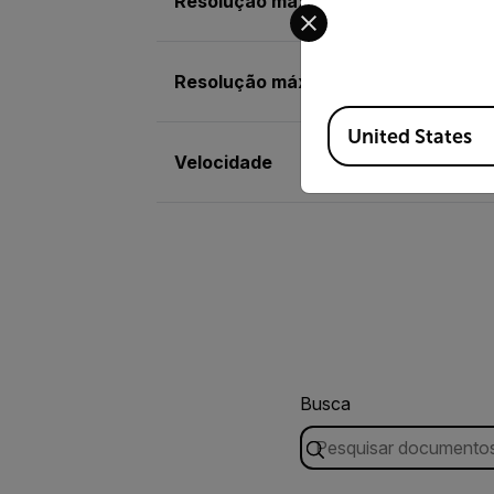
Resolução máx. da velocidade
Select your preferred co
Resolução máx. do deslocamento
Available Locations
United States
Velocidade
Busca