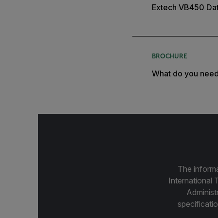
Extech VB450 Da
BROCHURE
What do you nee
The informa
International 
Administ
specificatio