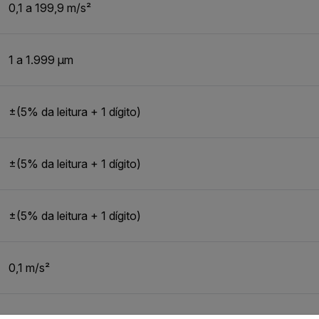
0,1 a 199,9 m/s²
1 a 1.999 µm
±(5% da leitura + 1 dígito)
±(5% da leitura + 1 dígito)
±(5% da leitura + 1 dígito)
0,1 m/s²