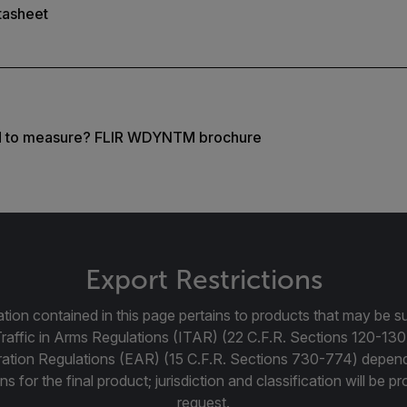
tasheet
d to measure? FLIR WDYNTM brochure
Export Restrictions
tion contained in this page pertains to products that may be su
Traffic in Arms Regulations (ITAR) (22 C.F.R. Sections 120-130
ration Regulations (EAR) (15 C.F.R. Sections 730-774) depen
ns for the final product; jurisdiction and classification will be 
request.