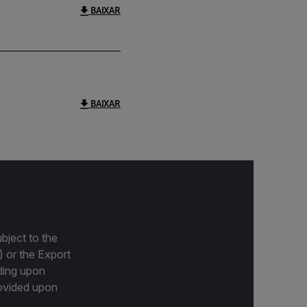
BAIXAR
BAIXAR
bject to the
) or the Export
ding upon
provided upon