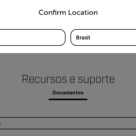
0,1 mm/s
untry and language from the options below to access the appro
Confirm Location
1 µm
Brasil
0,1 a 199,9 mm/s
Recursos e suporte
Documentos