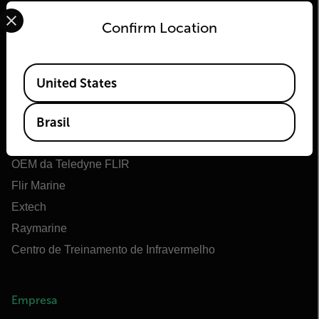
Select your preferred country and language from the options 
Confirm Location
Flir
Available Locations
United States
Sobre o Flir
Brasil
Tecnologias Teledyne
Teledyne FLIR Defense
OEM da Teledyne FLIR
Flir Marine
Extech
Raymarine
Centro de Treinamento de Infravermelho
Empresa