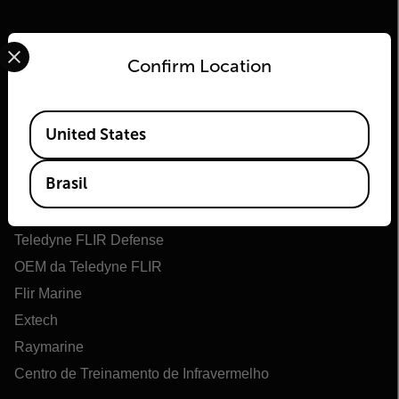
Select your preferred country and language from the options 
Confirm Location
Available Locations
United States
Flir
Brasil
Sobre o Flir
Tecnologias Teledyne
Teledyne FLIR Defense
OEM da Teledyne FLIR
Flir Marine
Extech
Raymarine
Centro de Treinamento de Infravermelho