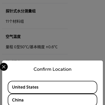
探针式水分测量组
11个材料组
空气温度
量程 0至50℃/基本精度 ±0.6℃
相对湿度
Select your preferred country and language from the options 
Confirm Location
量程 10% 至 90% / 基本精度 2.5%
相对湿度
Available Locations
United States
露点温度
China
量程 -30℃至50℃/ 基本精度