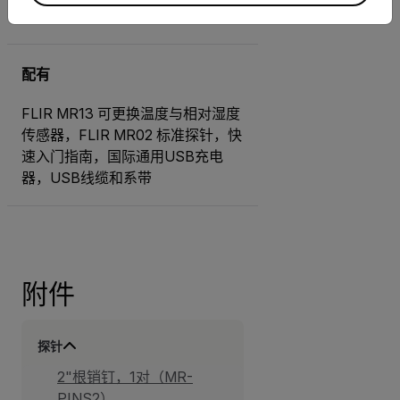
±1.0℃
配有
FLIR MR13 可更换温度与相对湿度
传感器，FLIR MR02 标准探针，快
速入门指南，国际通用USB充电
器，USB线缆和系带
附件
探针
2"根销钉，1对（MR-
PINS2）