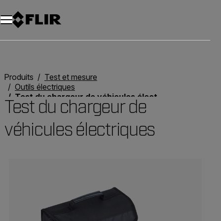
Unread messages
Modèle
Supprimer
articles
article
Ajouter au panier
Ajouté au panier
Produits
Test et mesure
Outils électriques
Test du chargeur de véhicules électriques
Test du chargeur de
véhicules électriques
Categories listing