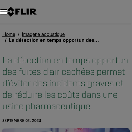
Unread messages
Modèle
Supprimer
articles
article
Ajouter au panier
Ajouté au panier
Home
Imagerie acoustique
La détection en temps opportun des fuites d’air cachées permet d’éviter des incidents graves et de réduire les coûts dans une usine pharmaceutique.
La détection en temps opportun
des fuites d’air cachées permet
d’éviter des incidents graves et
de réduire les coûts dans une
usine pharmaceutique.
SEPTEMBRE 02, 2023