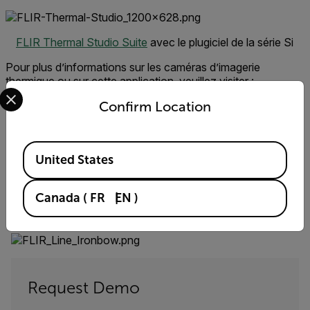
FLIR Thermal Studio Suite
avec le plugiciel de la série Si
Pour plus d’informations sur les caméras d’imagerie
thermique ou sur cette application, veuillez visiter :
Select your preferred country and language from the options 
https://www.flir.quebec/products/si124/
Confirm Location
Détection des fuites d’air comprimé et de
vide
Available Locations
United States
Découvrez comment les caméras d’imagerie acoustique
peuvent réduire considérablement les coûts énergétiques
des fabricants de produits pharmaceutiques.
Canada
(
FR
EN
)
EN SAVOIR PLUS
Request Demo