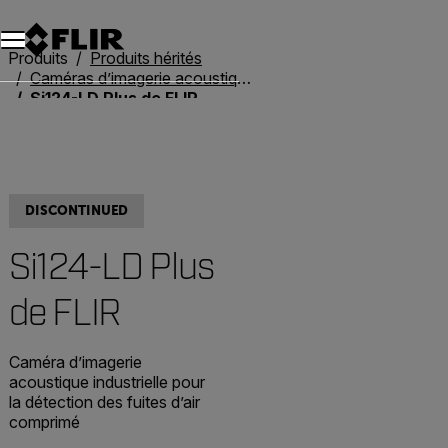
Unread messages
Modèle
Supprimer
articles
article
Ajouter au panier
Ajouté au panier
Produits
Produits hérités
Caméras d’imagerie acoustique héritées
Si124-LD Plus de FLIR
DISCONTINUED
Si124-LD Plus
de FLIR
Caméra d’imagerie
acoustique industrielle pour
la détection des fuites d’air
comprimé