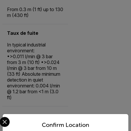
From 0.3 m (1 ft) up to 130
m (430 ft)
Taux de fuite
In typical industrial
environment:
•>0.011 l/min @ 3 bar
from 3 m (10 ft) •>0.024
l/min @ 3 bar from 10 m
(33 ft) Absolute minimum
detection in quiet
environment: 0.004 l/min
@ 1.2 bar from <1 m (3.0
ft)
Select your preferred country and language from the options 
Ressources et
Confirm Location