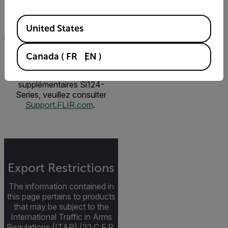
assistance
Available Locations
Base de connaissances
Documents
Contacter l’a
United States
Canada
(
FR
EN
)
Remarque : Pour obtenir des
ressources d’assistance
supplémentaires Si124-
Series, veuillez consulter
Support.FLIR.com
.
Export Restrictions
The information contained in
this page pertains to products
that may be subject to the
International Traffic in Arms
Regulations (ITAR) (22 C.F.R.