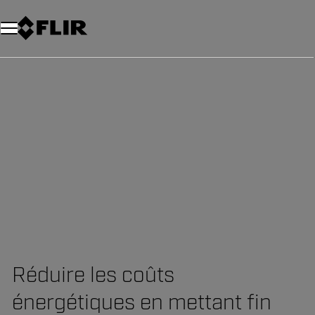
Unread messages
Modèle
Supprimer
articles
article
Ajouter au panier
Ajouté au panier
Réduire les coûts
énergétiques en mettant fin