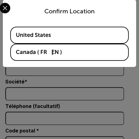
Select your preferred country and language from the options 
Prénom
Confirm Location
Available Locations
Nom de famille
United States
Canada
(
FR
EN
)
Courriel
Société
Téléphone (facultatif)
Code postal *