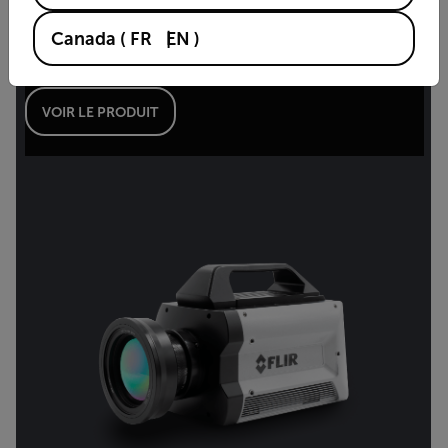
X6980-HS SLS™
Canada
(
FR
EN
)
Caméra de haute vitesse de qualité scientifique LWIR
VOIR LE PRODUIT