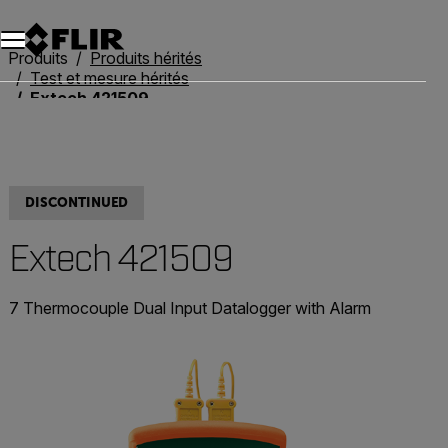
Unread messages
Modèle
Supprimer
articles
article
Ajouter au panier
Ajouté au panier
Produits
Produits hérités
Test et mesure hérités
Extech 421509
DISCONTINUED
Extech 421509
7 Thermocouple Dual Input Datalogger with Alarm