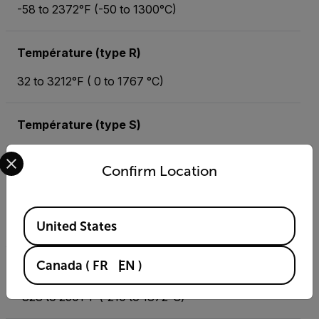
-58 to 2372°F (-50 to 1300°C)
Température (type R)
32 to 3212°F ( 0 to 1767 °C)
Température (type S)
Select your preferred country and language from the options 
32 to 3212°F ( 0 to 1767 °C)
Confirm Location
Température (type T)
Available Locations
-328 to 752°F ( -200 to 400 °C)
United States
Canada
(
FR
EN
)
Température [Type K]
-328 to 2501°F (-210 to 1372°C)