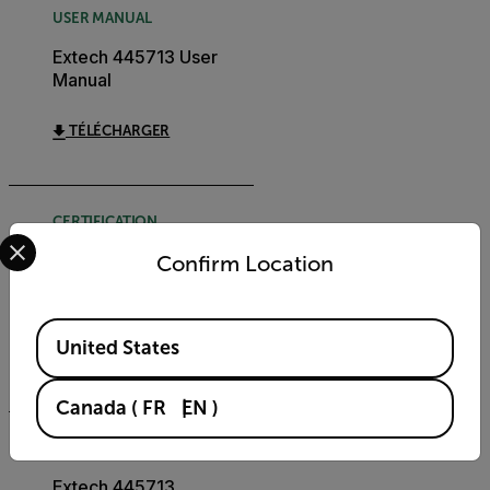
USER MANUAL
Extech 445713 User
Manual
TÉLÉCHARGER
CERTIFICATION
Select your preferred country and language from the options 
Extech 445713
Confirm Location
Declaration of
Conformity
Available Locations
United States
TÉLÉCHARGER
Canada
(
FR
EN
)
DATASHEET
Extech 445713