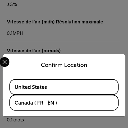
±3%
Vitesse de l’air (mi/h) Résolution maximale
0.1MPH
Vitesse de l’air (nœuds)
Select your preferred country and language from the options 
0.8 to 58.3 knots
Confirm Location
Vitesse de l’air (nœuds) Précision de base
Available Locations
United States
±3%
Canada
(
FR
EN
)
Vitesse de l’air (nœuds) Résolution maximale
0.1knots