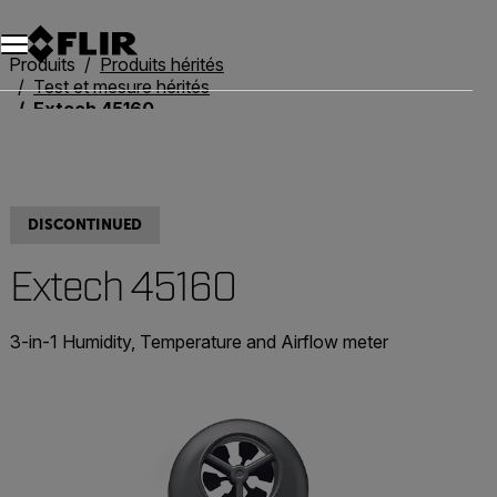
Unread messages
Modèle
Supprimer
articles
article
Ajouter au panier
Ajouté au panier
Produits
Produits hérités
Test et mesure hérités
Extech 45160
DISCONTINUED
Extech 45160
3-in-1 Humidity, Temperature and Airflow meter