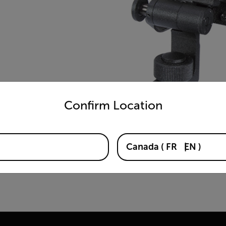
untry and language from the options below to access the appro
Confirm Location
Canada
(
FR
EN
)