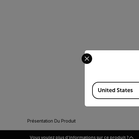
Select your preferred co
Available Locations
United States
Présentation Du Produit
Vous voulez plus d'informations sur ce produit ?