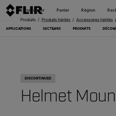
Se Connecter
Panier
Région
Rec
Unread messages
Modèle
Supprimer
articles
article
Ajouter au panier
Ajouté au panier
Produits
Produits hérités
Accessoires hérités
APPLICATIONS
SECTEURS
PRODUITS
DÉCOU
DISCONTINUED
Helmet Moun