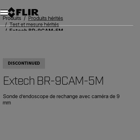
Unread messages
Modèle
Supprimer
articles
article
Ajouter au panier
Ajouté au panier
Produits
Produits hérités
Test et mesure hérités
Extech BR-9CAM-5M
DISCONTINUED
Extech BR-9CAM-5M
Sonde d’endoscope de rechange avec caméra de 9
mm