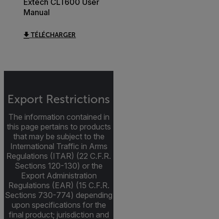
Extech CLT600 User
Manual
TÉLÉCHARGER
Export Restrictions
The information contained in
this page pertains to products
that may be subject to the
International Traffic in Arms
Regulations (ITAR) (22 C.F.R.
Sections 120-130) or the
Export Administration
Regulations (EAR) (15 C.F.R.
Sections 730-774) depending
upon specifications for the
final product; jurisdiction and