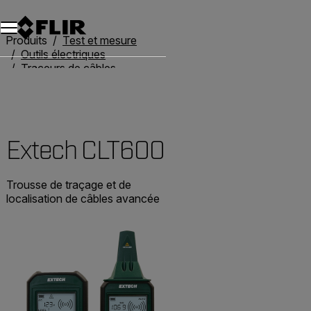
Unread messages
Modèle
Supprimer
articles
article
Ajouter au panier
Ajouté au panier
Produits
Test et mesure
Outils électriques
Traceurs de câbles
Extech CLT600
Extech CLT600
Trousse de traçage et de
localisation de câbles avancée