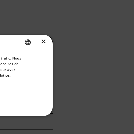
×
FILTRE
priate version of our website.
 trafic. Nous
ENGLISH
tenaires de
GERMAN
leur avez
TÉLÉCHARGER
otice.
FRENCH
SPANISH
PORTUGUESE
ITALIAN
TÉLÉCHARGER
ONCTIONNALITÉ
KOREAN
JAPANESE