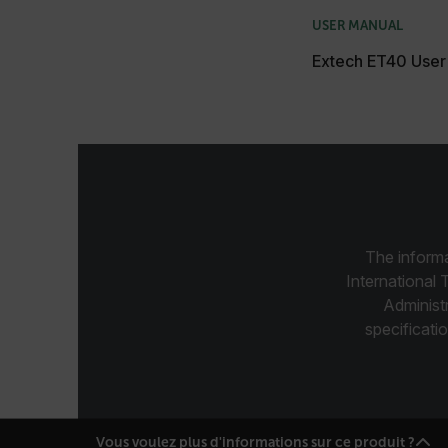
USER MANUAL
Extech ET40 User
Les cookies strictement néce
comptes. Le site Web ne peut
Nom
cart_products_oids
cart_products_skus
cashrun_session_id
The informa
International 
cashrun_site_id
Administ
specificatio
CS_FPC
Vous voulez plus d'informations sur ce produit ?