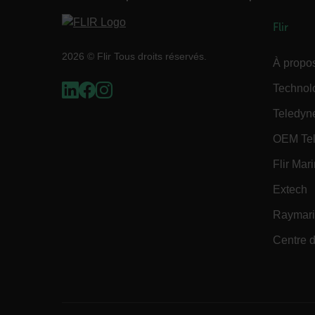
customizerChangeKey
Flir
sf_territory
2026 © Flir Tous droits réservés.
À propos
x-ms-cpim-cache|[-abcde
Technol
Teledyn
__epiXSRF
OEM Tel
Flir Mar
OpenIdConnect.nonce.
[abcdefghijklmnopqrst
Extech
Asset_Gate_Form_[abcd
Raymar
{1-60}
Centre d
Language