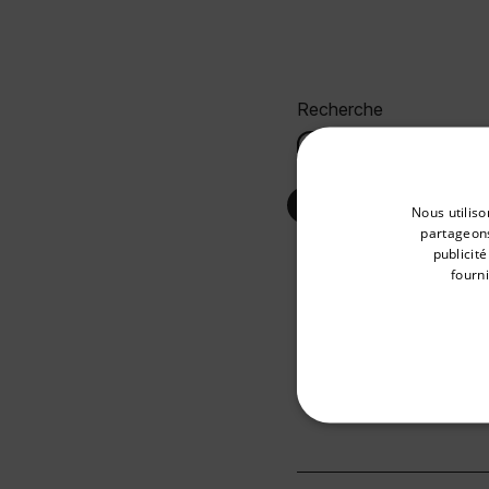
Recherche
Select your preferred co
Nous utiliso
USER MANUAL
partageons
publicit
Manuel d’utilisati
fourni
Available Locations
United States
CERTIFICATION
Extech ET40 Decla
STRICTEM