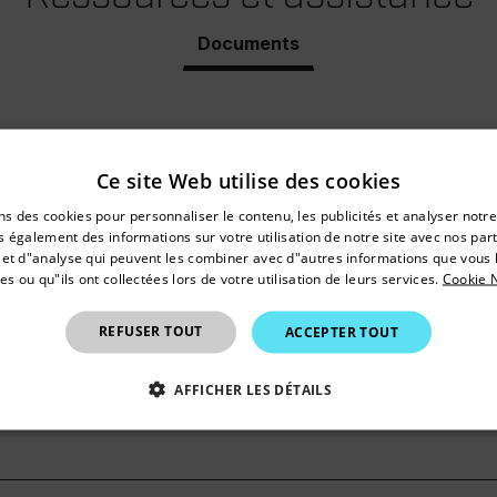
Documents
Ce site Web utilise des cookies
untry and language from the options below to access the appro
ns des cookies pour personnaliser le contenu, les publicités et analyser notre
Confirm Location
 également des informations sur votre utilisation de notre site avec nos par
é et d"analyse qui peuvent les combiner avec d"autres informations que vous 
on de la Extech ET40
es ou qu"ils ont collectées lors de votre utilisation de leurs services.
Cookie N
Canada
(
FR
EN
)
REFUSER TOUT
ACCEPTER TOUT
AFFICHER LES DÉTAILS
ration of Conformity
ENT NÉCESSAIRES
PERFORMANCE
CIBLAGE
F