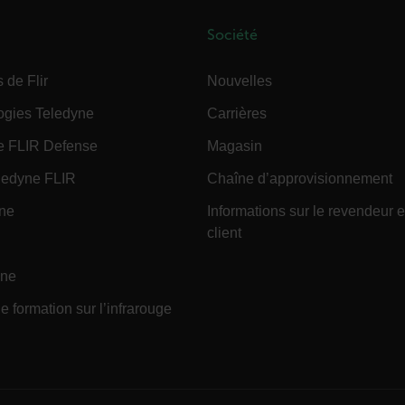
cart.flir.co
Société
cart.flir.co
 de Flir
Nouvelles
fghijklmnopqrstuvwxyz_0123456789]{20-35}
.flirb2cpro
ogies Teledyne
Carrières
e FLIR Defense
Magasin
.flir.com
edyne FLIR
Chaîne d’approvisionnement
ine
Informations sur le revendeur e
.flir.com
client
uvwxyzABCDEFGHIJKLMNOPQRSTUVWXYZ0123456789%]{40-70}
efghijklmnopqrstuvwxyzABCDEFGHIJKLMNOPQRSTUVWXYZ0123456789%]
.flir.com
ine
e formation sur l’infrarouge
.flir.com