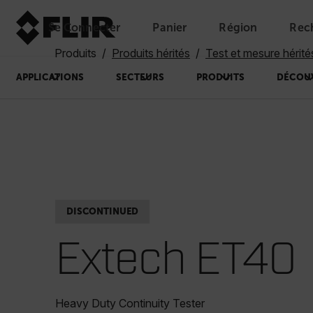
Se Connecter
Panier
Région
Rec
Unread messages
Modèle
Supprimer
articles
article
Ajouter au panier
Ajouté au panier
Produits
Produits hérités
Test et mesure hérité
APPLICATIONS
SECTEURS
PRODUITS
DÉCOU
DISCONTINUED
Extech ET40
Heavy Duty Continuity Tester