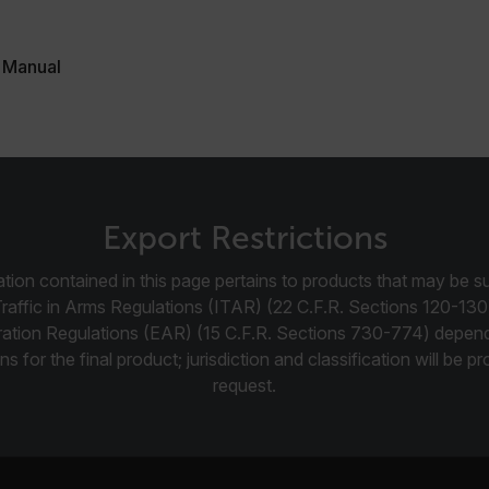
Strictement nécessaires
Performance
Ciblage
Fonctionnalité
 Manual
ssaires habilitent des fonctionnalités de base du site Web telles que la connexion des ut
 pas être utilisé correctement sans les cookies strictement nécessaires.
Fournisseu
cart.flir.co
cart.flir.co
Export Restrictions
cart.flir.co
tion contained in this page pertains to products that may be su
Traffic in Arms Regulations (ITAR) (22 C.F.R. Sections 120-130
cart.flir.co
ration Regulations (EAR) (15 C.F.R. Sections 730-774) depen
ns for the final product; jurisdiction and classification will be 
Politique de confidentialité de Google
request.
cart.flir.co