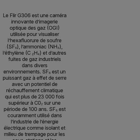
Le Flir G306 est une caméra
innovante d’imagerie
optique des gaz (OGI)
utilisée pour visualiser
l’hexafluorure de soufre
(SF₆), l’ammoniac (NH₃),
l’éthylène (C ₂H₄) et d’autres
fuites de gaz industriels
dans divers
environnements. SF₆ est un
puissant gaz à effet de serre
avec un potentiel de
réchauffement climatique
qui est plus de 23 000 fois
supérieur à C0₂ sur une
période de 100 ans. SF₆ est
couramment utilisé dans
l’industrie de l’énergie
électrique comme isolant et
milieu de trempage pour les