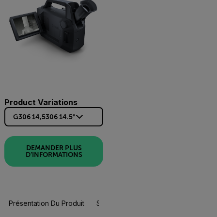
Product Variations
G306 14,5306 14.5°
DEMANDER PLUS
D’INFORMATIONS
Présentation Du Produit
Spécifications
Accessoires
Re