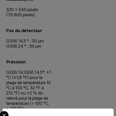
320 × 240 pixels
(76 800 pixels)
Pas du détecteur
G306 14,5 ° : 30 µm
G306 24 ° : 30 μm
Précision
G306 14,5306 14.5°: ±1
°C (±1,8 °F) pour la
plage de température (0
°C à 100 °C, 32 °F à
212 °F) ou ±2 % du
relevé pour la plage de
température (> 100 °C,
> 212 °F)
Select your preferred country and language from the options 
G306 24 ° : ±1 °C