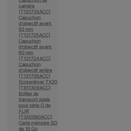
caméra
(T131735ACC)
Capuchon
d’objectif avant,
92 mm
(T131725ACC)
Capuchon
d’objectif avant,
80 mm
(T131724ACC)
Capuchon
d’objectif arrière
(T131726ACC)
Screwdriver TX20
(T911309ACC)
Boîtier de
transport rigide
pour série G de
FLIR
(T300580ACC)
Carte mémoire SD
de 16 Go