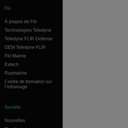
Flir
À propos de Flir
Technologies Teledyne
Teledyne FLIR Defense
OEM Teledyne FLIR
Flir Marine
Extech
Raymarine
Centre de formation sur
l’infrarouge
Société
Nouvelles