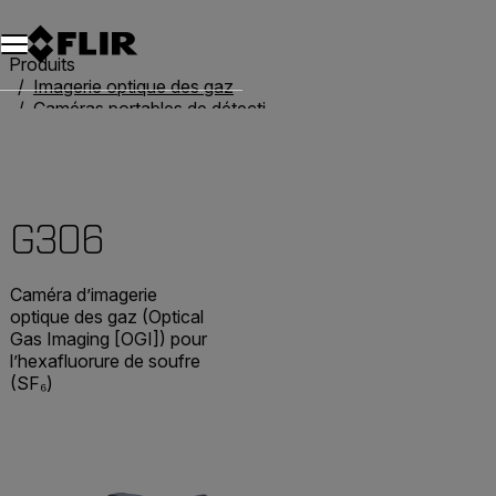
Unread messages
Modèle
Supprimer
articles
article
Ajouter au panier
Ajouté au panier
Produits
Imagerie optique des gaz
Caméras portables de détection de gaz
G306
G306
Caméra d’imagerie
optique des gaz (Optical
Gas Imaging [OGI]) pour
l’hexafluorure de soufre
(SF₆)