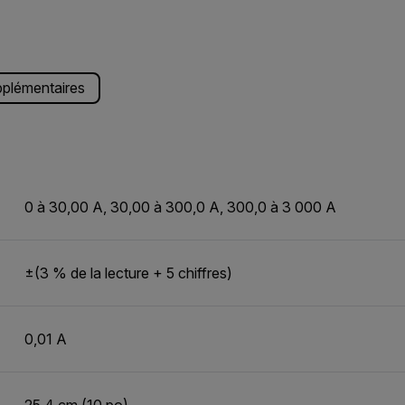
pplémentaires
0 à 30,00 A, 30,00 à 300,0 A, 300,0 à 3 000 A
±(3 % de la lecture + 5 chiffres)
0,01 A
25,4 cm (10 po)