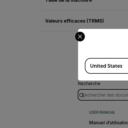
Valeurs efficaces (TRMS)
Select your preferred co
Available Locations
United States
Recherche
USER MANUAL
Manuel d’utilisat