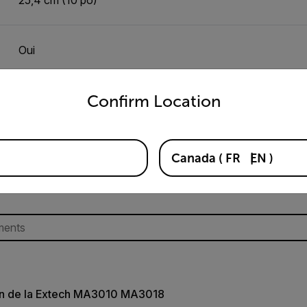
Oui
untry and language from the options below to access the appro
Confirm Location
Ressources et assistance
Canada
(
FR
EN
)
Documents
ion de la Extech MA3010 MA3018