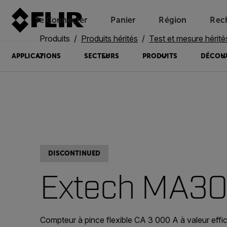
Se Connecter
Panier
Région
Rec
Unread messages
Modèle
Supprimer
articles
article
Ajouter au panier
Ajouté au panier
Produits
Produits hérités
Test et mesure hérité
APPLICATIONS
SECTEURS
PRODUITS
DÉCOU
DISCONTINUED
Extech MA30
Compteur à pince flexible CA 3 000 A à valeur effic