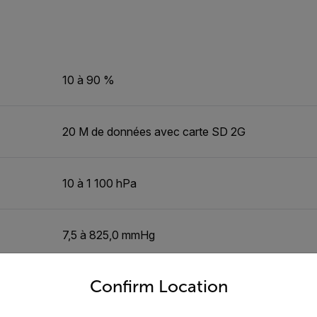
10 à 90 %
20 M de données avec carte SD 2G
10 à 1 100 hPa
7,5 à 825,0 mmHg
untry and language from the options below to access the appro
Confirm Location
0,29 à 3 248 poHg