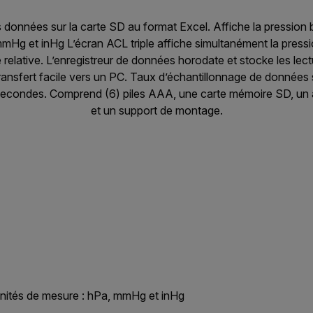
 données sur la carte SD au format Excel. Affiche la pression 
mHg et inHg L’écran ACL triple affiche simultanément la pressi
é relative. L’enregistreur de données horodate et stocke les lec
ransfert facile vers un PC. Taux d’échantillonnage de données s
secondes. Comprend (6) piles AAA, une carte mémoire SD, un 
et un support de montage.
unités de mesure : hPa, mmHg et inHg