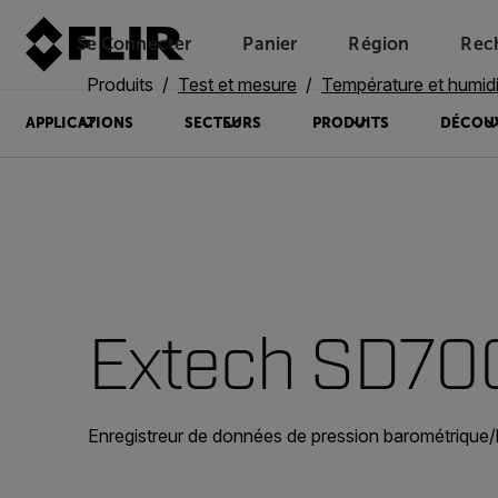
Se Connecter
Panier
Région
Rec
Unread messages
Modèle
Supprimer
articles
article
Ajouter au panier
Ajouté au panier
Produits
Test et mesure
Température et humidi
APPLICATIONS
SECTEURS
PRODUITS
DÉCOU
Extech SD70
Enregistreur de données de pression barométrique