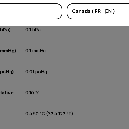
tive
±(4 % de la lecture + 1 %)
Canada
(
FR
EN
)
(hPa)
0,1 hPa
 (mmHg)
0,1 mmHg
(poHg)
0,01 poHg
lative
0,10 %
0 à 50 °C (32 à 122 °F)