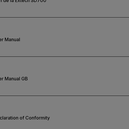
ion de la Extech SD700
er Manual
er Manual GB
laration of Conformity