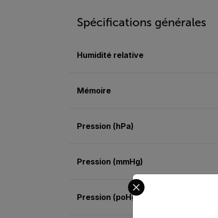
Spécifications générales
Humidité relative
Mémoire
Pression (hPa)
Pression (mmHg)
Select your preferred co
Pression (poHg)