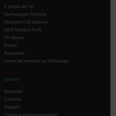
À propos de Flir
Technologies Teledyne
customer_id
Teledyne FLIR Defense
OEM Teledyne FLIR
Flir Marine
.AspNetCore.Correlation.[-
abcdefghijklmnopqrstuvwxyzABCDEFGHIJKLMNOPQRSTUVWXYZ_
Extech
Raymarine
Centre de formation sur l’infrarouge
.AspNetCore.OpenIdConnect.Nonce.[-
abcdefghijklmnopqrstuvwxyzABCDEFGHIJKLMNOPQRSTUVWXYZ_
Société
FPID
Nouvelles
Carrières
atgRecSessionId
Magasin
Chaîne d’approvisionnement