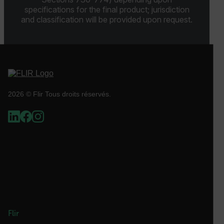
customizerChangeKey
specifications for the final product; jurisdiction
and classification will be provided upon request.
sf_territory
x-ms-cpim-cache|[-abcdefghijklmnopqrstuvwxyz_0123456789]{2
__epiXSRF
2026 © Flir Tous droits réservés.
OpenIdConnect.nonce.
[abcdefghijklmnopqrstuvwxyzABCDEFGHIJKLMNOPQRSTUVWXYZ0
Asset_Gate_Form_[abcdefghijklmnopqrstuvwxyzABCDEFGHIJ
{1-60}
Language
Flir