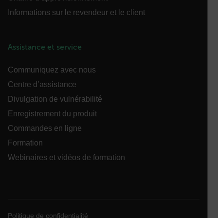
ARRAffinitySameSite
Informations sur le revendeur et le client
Assistance et service
E3SessionID
Communiquez avec nous
tdfdomain
Centre d’assistance
Divulgation de vulnérabilité
.AspNetCore.Antiforgery.VyLW6ORzMgk
Enregistrement du produit
Commandes en ligne
Formation
Webinaires et vidéos de formation
FPLC
Politique de confidentialité