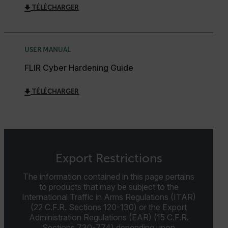
fonctionnalités de base du site Web telles que la
TÉLÉCHARGER
connexion des utilisateurs et la gestion des
comptes. Le site Web ne peut pas être utilisé
correctement sans les cookies strictement
nécessaires.
Nom
USER MANUAL
cart_products_oids
FLIR Cyber Hardening Guide
cart_products_skus
TÉLÉCHARGER
cashrun_session_id
cashrun_site_id
Export Restrictions
The information contained in this page pertains
to products that may be subject to the
CS_FPC
International Traffic in Arms Regulations (ITAR)
(22 C.F.R. Sections 120-130) or the Export
Politique de confidentialité de
Administration Regulations (EAR) (15 C.F.R.
Google
Sections 730-774) depending upon