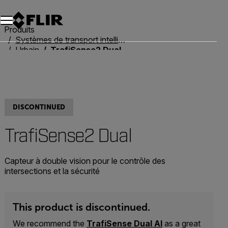
Unread messages
Modèle
Supprimer
articles
article
Ajouter au panier
Ajouté au panier
Produits
Systèmes de transport intelligent
Urbain
TrafiSense2 Dual
DISCONTINUED
TrafiSense2 Dual
Capteur à double vision pour le contrôle des
intersections et la sécurité
This product is discontinued.
We recommend the
TrafiSense Dual AI
as a great