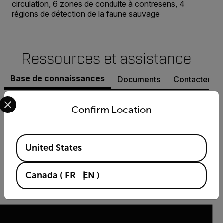
circulation, 6 zones de conduite à contresens, 4
régions de détection de la faune sauvage
Ressources et assistance
Base de connaissances
Documents
Contacter l’a
Select your preferred country and language from the options 
Recherche
Confirm Location
Available Locations
ARTICLE
United States
FLIR innove et inspire : un nouveau magazine
FLIR
Canada
(
FR
EN
)
DÉCOUVRIR COMMENT