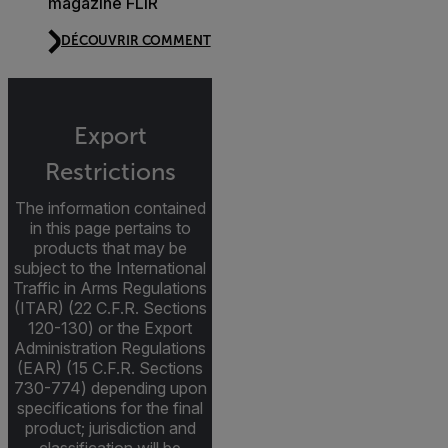
magazine FLIR
DÉCOUVRIR COMMENT
Export
Restrictions
The information contained
in this page pertains to
products that may be
subject to the International
Traffic in Arms Regulations
(ITAR) (22 C.F.R. Sections
120-130) or the Export
Administration Regulations
(EAR) (15 C.F.R. Sections
730-774) depending upon
specifications for the final
product; jurisdiction and
classification will be