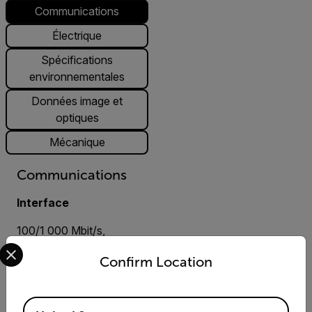
Communications
Électrique
Spécifications
environnementales
Données image et
optiques
Mécanique
Communications
Interface
100/1 000 Mbit/s,
Select your preferred country and language from the options 
négociation automatique
Confirm Location
Protocoles pris en charge
Available Locations