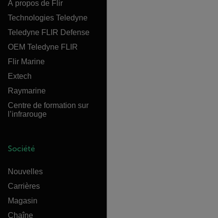
À propos de Flir
Technologies Teledyne
Teledyne FLIR Defense
OEM Teledyne FLIR
Flir Marine
Extech
Raymarine
Centre de formation sur
l’infrarouge
Société
Nouvelles
Carrières
Magasin
Chaîne