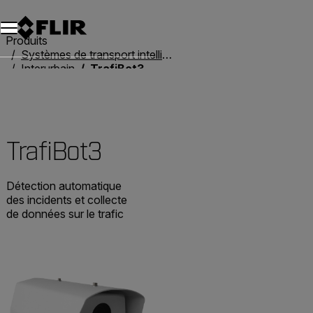
Unread messages
Modèle
Supprimer
articles
article
Ajouter au panier
Ajouté au panier
Produits
Systèmes de transport intelligent
Interurbain
TrafiBot3
TrafiBot3
Détection automatique
des incidents et collecte
de données sur le trafic