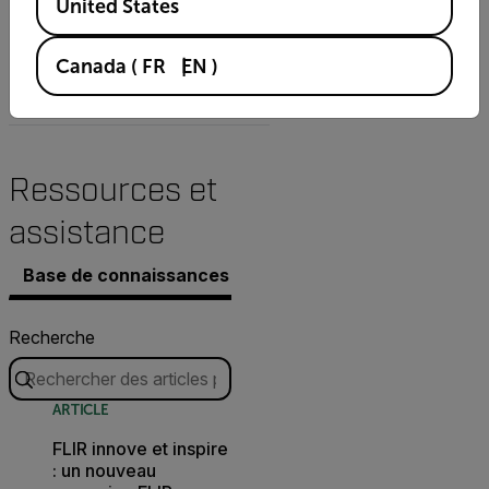
IPv4, TCP/IP, UDP, RTP,
United States
RTSP, HTTP, HTTPS,
ICMP, FTP, SMTP, DHCP,
Canada
(
FR
EN
)
UPnP, IGMP, SNMP, QoS,
ONVIF, TLS1.2, IEEE802.1x
Ressources et
assistance
Base de connaissances
Documents
Contacter l’a
Recherche
ARTICLE
FLIR innove et inspire
: un nouveau