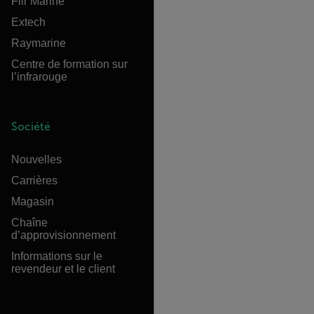
Flir Marine
Extech
Raymarine
Centre de formation sur
l’infrarouge
Société
Nouvelles
Carrières
Magasin
Chaîne
d’approvisionnement
Informations sur le
revendeur et le client