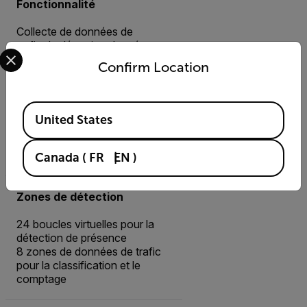
Fonctionnalité
Collecte de données de
trafic de détection de présence
Select your preferred country and language from the options 
de véhicules (données
Confirm Location
intégrées) Surveillance de la
longueur de file d’
attente Collecte de données de
Available Locations
trafic
United States
premium (données
individuelles) - licence
facultative
Canada
(
FR
EN
)
Zones de détection
24 boucles virtuelles pour la
détection de présence
8 zones de données de trafic
pour la classification et le
comptage