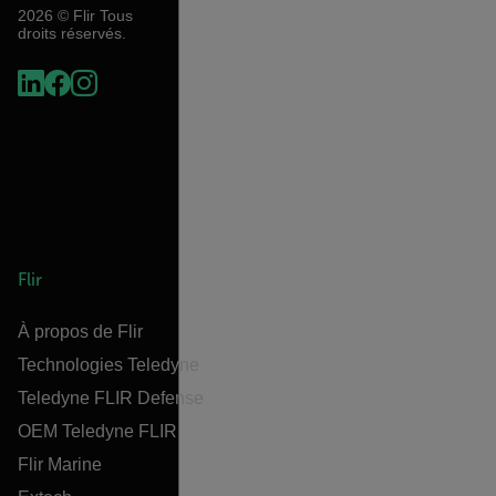
2026 © Flir Tous
droits réservés.
Flir
À propos de Flir
Technologies Teledyne
Teledyne FLIR Defense
OEM Teledyne FLIR
Flir Marine