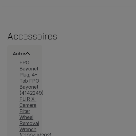
Accessoires
Autre
FPO
Bayonet
Plug, 4-
Tab FPO
Bayonet
(4142249)
FLIR X-
Camera
Filter
Wheel
Removal
Wrench
(C1004.M202)