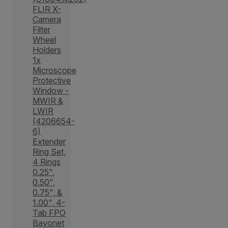
FLIR X-
Camera
Filter
Wheel
Holders
1x
Microscope
Protective
Window -
MWIR &
LWIR
(4206654-
6)
Extender
Ring Set,
4 Rings
0.25",
0.50",
0.75", &
1.00", 4-
Tab FPO
Bayonet