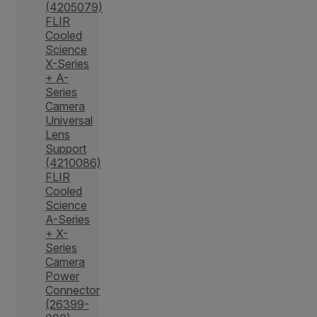
(4205079)
FLIR
Cooled
Science
X-Series
+ A-
Series
Camera
Universal
Lens
Support
(4210086)
FLIR
Cooled
Science
A-Series
+ X-
Series
Camera
Power
Connector
(26399-