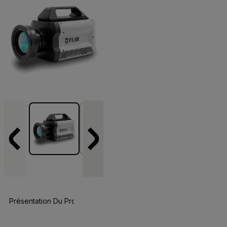
Présentation Du Produit
Spécifications
Accessoires
Re