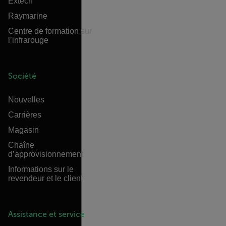
Extech
Raymarine
Centre de formation sur
l’infrarouge
Société
Nouvelles
Carrières
Magasin
Chaîne
d’approvisionnement
Informations sur le
revendeur et le client
Assistance et service