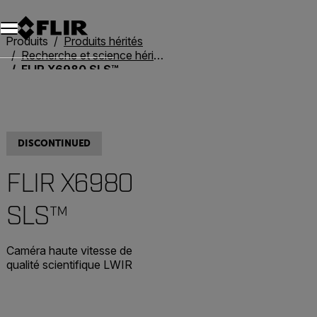
Unread messages
Modèle
Supprimer
articles
article
Ajouter au panier
Ajouté au panier
Produits
Produits hérités
Recherche et science héritées
FLIR X6980 SLS™
DISCONTINUED
FLIR X6980
SLS™
Caméra haute vitesse de
qualité scientifique LWIR