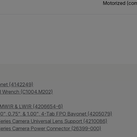
Motorized (com
onet (4142249)
al Wrench (C1004.M202)
- MWIR & LWIR (4206654-6)
.50", 0.75", & 1.00", 4-Tab FPO Bayonet (4205079)
eries Camera Universal Lens Support (4210086)
-Series Camera Power Connector (26399-000)