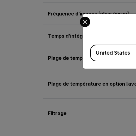
Fréquence d’images [plein écran]
Select your preferred co
Temps d’intégration
Available Locations
United States
Plage de température standard [ave
Plage de température en option [av
Filtrage