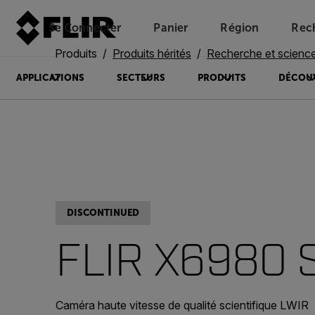
Se Connecter
Panier
Région
Rec
Unread messages
Modèle
Supprimer
articles
article
Ajouter au panier
Ajouté au panier
Produits
Produits hérités
Recherche et science
APPLICATIONS
SECTEURS
PRODUITS
DÉCOU
DISCONTINUED
FLIR X6980 
Caméra haute vitesse de qualité scientifique LWIR