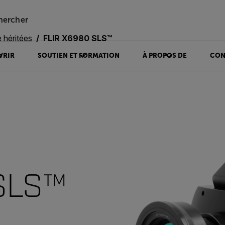
hercher
 héritées
FLIR X6980 SLS™
VRIR
SOUTIEN ET FORMATION
À PROPOS DE
CON
SLS™