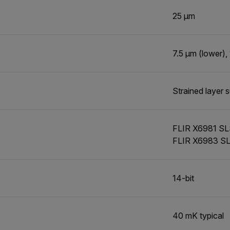
25 µm
7.5 µm (lower),
Strained layer 
FLIR X6981 SLS 
FLIR X6983 SLS 
14-bit
40 mK typical