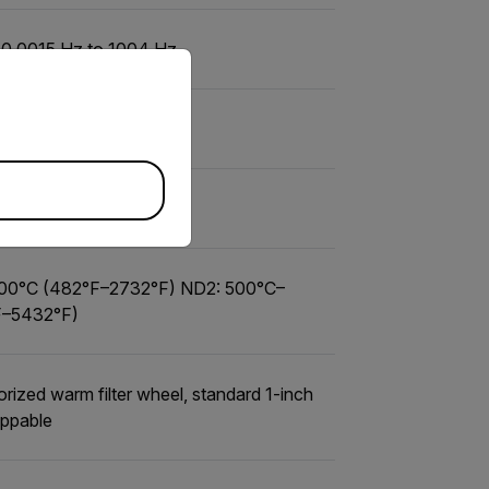
 0.0015 Hz to 1004 Hz
priate version of our website.
270 ns to ~full frame
 (-4°F to 662°F)
00°C (482°F–2732°F) ND2: 500°C–
F–5432°F)
rized warm filter wheel, standard 1-inch
appable