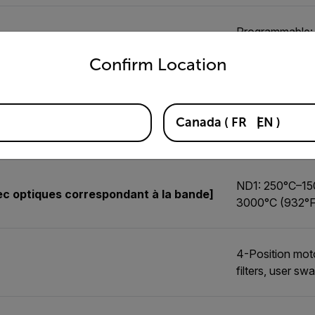
Programmable:
untry and language from the options below to access the appro
Confirm Location
Programmable: 
Canada
(
FR
EN
)
c optiques correspondant à la bande]
-20°C to 350°C
ND1: 250°C–15
ec optiques correspondant à la bande]
3000°C (932°
4-Position moto
filters, user sw