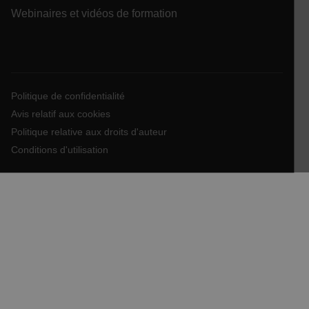
Webinaires et vidéos de formation
atgRecVisitorId
UserGlobalization
Politique de confidentialité
Avis relatif aux cookies
Politique relative aux droits d'auteur
Conditions d'utilisation
X-Oracle-BMC-LBS-Route
EPiServer_Commerce_AnonymousId