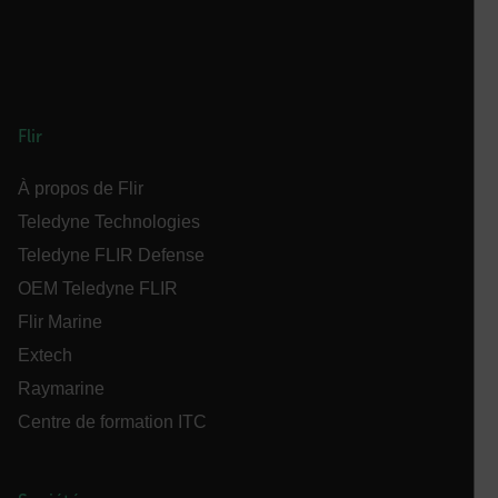
.AspNetCore.Correlation.[-
abcdefghijklmnopqrstuvwxyzABCDEFGHIJKLMNOPQRSTUVWXYZ_
Flir
.AspNetCore.OpenIdConnect.Nonce.[-
abcdefghijklmnopqrstuvwxyzABCDEFGHIJKLMNOPQRSTUVWXYZ_
À propos de Flir
FPID
Teledyne Technologies
Teledyne FLIR Defense
atgRecSessionId
OEM Teledyne FLIR
Flir Marine
ARRAffinitySameSite
Extech
Raymarine
Centre de formation ITC
E3SessionID