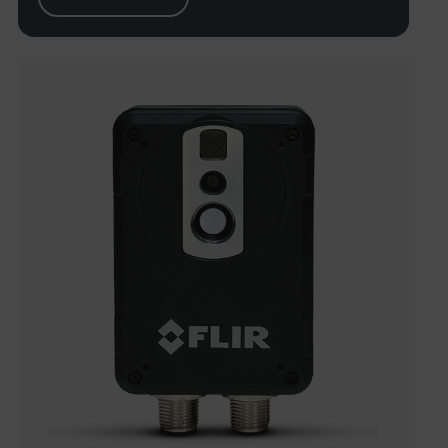
cart_products_skus
cashrun_session_id
cashrun_site_id
CS_FPC
Politique de confidentialité de
Google
customizerChangeKey
sf_territory
x-ms-cpim-cache|[-abcdefghijklmnopqrstuvwxyz_0123456789]{2
__epiXSRF