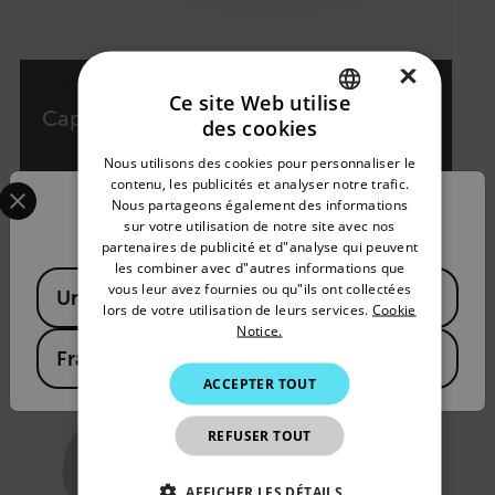
×
Ce site Web utilise
Capteur intelligent Axxx-Series
des cookies
ENGLISH
Nous utilisons des cookies pour personnaliser le
GERMAN
Caméras thermiques fixes
Select your preferred country and language from the options 
contenu, les publicités et analyser notre trafic.
Nous partageons également des informations
Confirm Location
FRENCH
sur votre utilisation de notre site avec nos
VOIR LE PRODUIT
partenaires de publicité et d"analyse qui peuvent
SPANISH
les combiner avec d"autres informations que
Available Locations
PORTUGUESE
vous leur avez fournies ou qu"ils ont collectées
United States
lors de votre utilisation de leurs services.
Cookie
ITALIAN
Notice.
France
KOREAN
ACCEPTER TOUT
JAPANESE
REFUSER TOUT
CHINESE
AFFICHER LES DÉTAILS