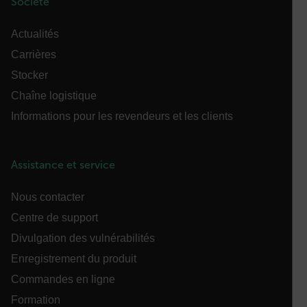
Société
tdfdomain
Actualités
Carrières
.AspNetCore.Antiforgery.VyLW6ORzMgk
Stocker
Chaîne logistique
Informations pour les revendeurs et les clients
FPLC
Assistance et service
Nous contacter
Centre de support
Divulgation des vulnérabilités
__cf_bm
Enregistrement du produit
Commandes en ligne
Formation
atgRecSessionId