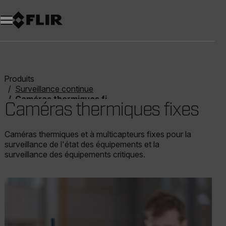
Unread messages
Modèle
Supprimer
articles
article
Ajouter au panier
Ajouté au panier
Produits
Surveillance continue
Caméras thermiques fixes
Caméras thermiques fixes
Caméras thermiques et à multicapteurs fixes pour la
surveillance de l'état des équipements et la
surveillance des équipements critiques.