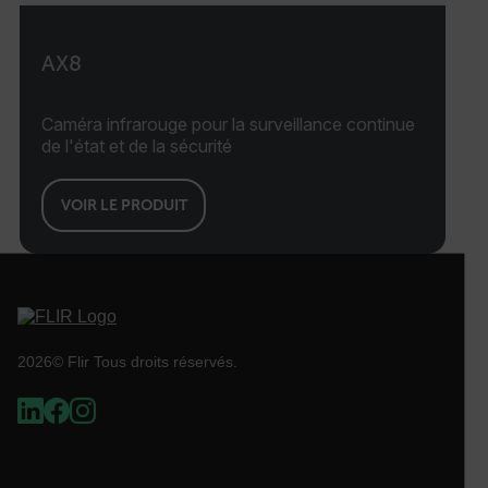
AX8
OpenIdConnect.nonce.
[abcdefghijklmnopqrstuvwxyzABCDEFGHIJKLMNOPQRSTUVWXYZ0
Caméra infrarouge pour la surveillance continue
de l'état et de la sécurité
Asset_Gate_Form_[abcdefghijklmnopqrstuvwxyzABCDEFGHIJ
{1-60}
VOIR LE PRODUIT
Language
2026© Flir Tous droits réservés.
customer_id