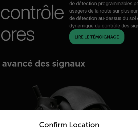
 contrôle
de détection programmables per
usagers de la route sur plusieur
de détection au-dessus du sol e
lores
dynamique du contrôle des signa
LIRE LE TÉMOIGNAGE
e avancé des signaux
untry and language from the options below to access the appro
Confirm Location