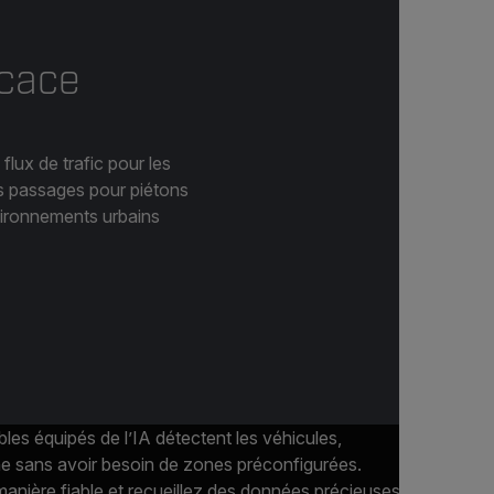
icace
flux de trafic pour les
des passages pour piétons
nvironnements urbains
bles équipés de l’IA détectent les véhicules,
he sans avoir besoin de zones préconfigurées.
manière fiable et recueillez des données précieuses