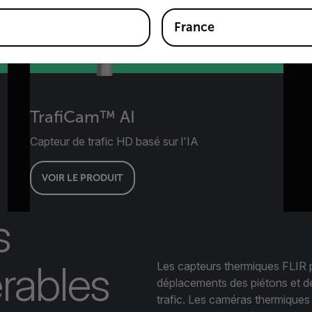
France
TrafiCam™ AI
Capteur de trafic HD basé sur l'IA
VOIR LE PRODUIT
s
rables
Les capteurs thermiques FLIR 
déplacements des piétons et de
trafic. Les caméras thermiques