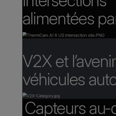
Intersections
alimentées par
V2X et l’aveni
véhicules au
Capteurs au-