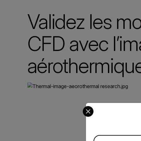
Validez les m
CFD avec l’im
aérothermiqu
Select your preferred co
Available Locations