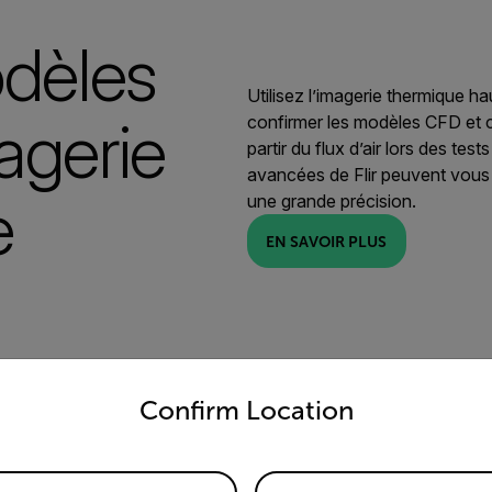
odèles
Utilisez l’imagerie thermique h
agerie
confirmer les modèles CFD et ca
partir du flux d’air lors des te
avancées de Flir peuvent vous 
e
une grande précision.
EN SAVOIR PLUS
untry and language from the options below to access the appro
Confirm Location