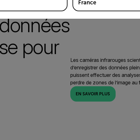
France
 données
sse pour
Les caméras infrarouges scienti
d’enregistrer des données plein
puissent effectuer des analyse
perdre de zones de l’image au 
EN SAVOIR PLUS