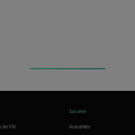
Société
 de Flir
Actualités