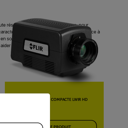
aute résolution, déclenchée en externe, pour
ractériser la distribution de chaleur de surface à
sts en soufflerie. Les caméras radiométriques
aider à collecter des images en temps réel avec
priate version of our website.
CAMÉRA THERMIQUE COMPACTE LWIR HD
A8580 SLS
VOIR LE PRODUIT