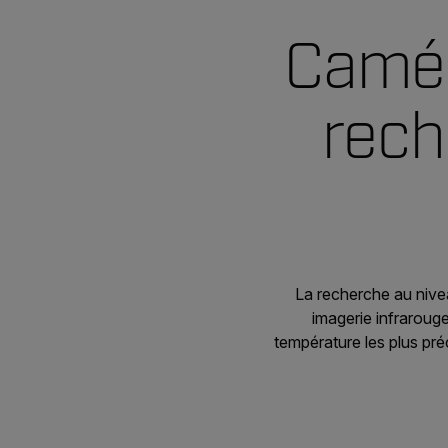
Camér
rech
La recherche au nivea
imagerie infraroug
température les plus préc