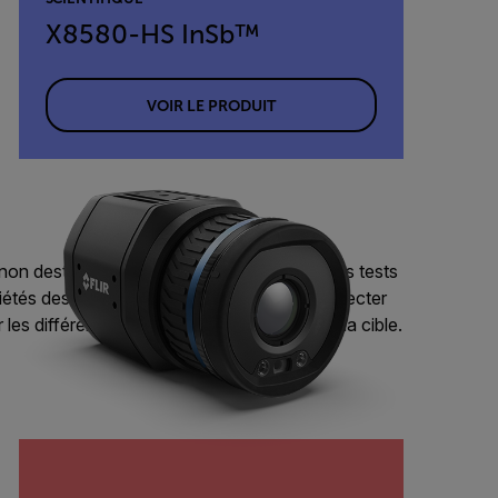
X8580-HS InSb™
VOIR LE PRODUIT
 non destructifs (NDT) peuvent effectuer des tests
iétés des matériaux et des composants, détecter
 les différences thermiques à la surface de la cible.