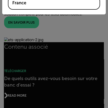
France
imprimé automobile. Associés à un logiciel d'analyse
avancé, les kits de bancs d'essai FLIR offrent une
solution complète pour les tests automobiles.
EN SAVOIR PLUS
Contenu associé
TÉLÉCHARGER
De quels outils avez-vous besoin sur votre
banc d'essai ?
READ MORE