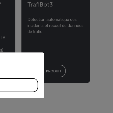
™
TrafiBot3
Détection automatique des
incidents et recueil de données
de trafic
c IA
g)
priate version of our website.
VOIR LE PRODUIT