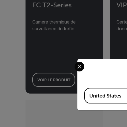
FC T2-Series
VI
Caméra thermique de
Carte
surveillance du trafic
donn
Select your preferred co
VOIR LE PRODUIT
VO
Available Locations
United States