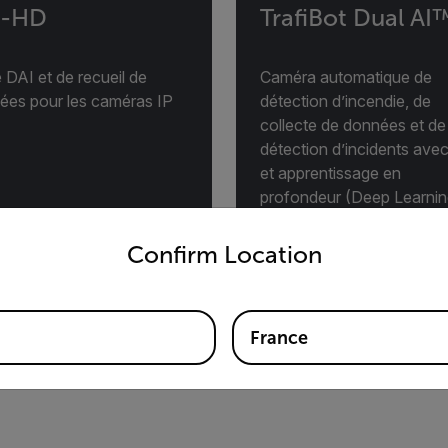
P-HD
TrafiBot Dual AI
 DAI et de recueil de
Caméra automatique de
ées pour les caméras IP
détection d’incendie, de
collecte de données et de
détection d’incidents ave
et apprentissage en
profondeur (Deep Learnin
untry and language from the options below to access the appro
intégrés
Confirm Location
IR LE PRODUIT
VOIR LE PRODUIT
France