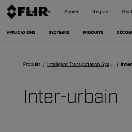
Se Connecter
Panier
Région
Rec
Unread messages
Modèle
Supprimer
articles
article
Ajouter au panier
Ajouté au panier
APPLICATIONS
SECTEURS
PRODUITS
DÉCOU
Produits
Intelligent Transportation Systems
Inte
Inter-urbain