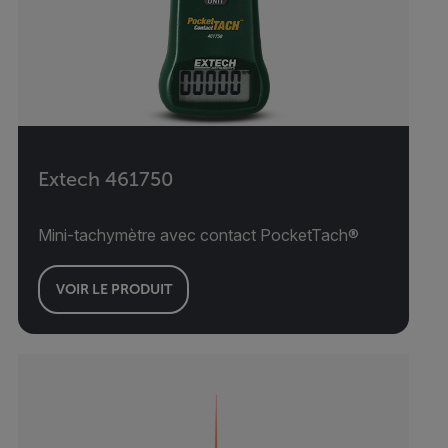
Extech 461750
Mini-tachymètre avec contact PocketTach®
VOIR LE PRODUIT