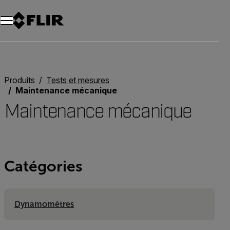
Unread messages
Modèle
Supprimer
articles
article
Ajouter au panier
Ajouté au panier
Produits
Tests et mesures
Maintenance mécanique
Maintenance mécanique
Catégories
Dynamomètres