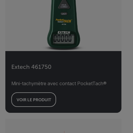
Extech 461750
Mini-tachymètre avec contact PocketTach®
VOIR LE PRODUIT