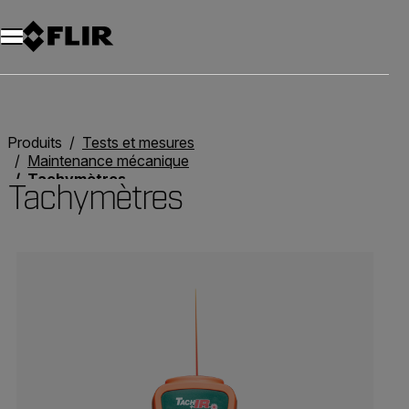
Unread messages
Modèle
Supprimer
articles
article
Ajouter au panier
Ajouté au panier
Produits
Tests et mesures
Maintenance mécanique
Tachymètres
Tachymètres
Categories listing