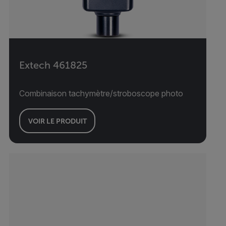
Extech 461825
Combinaison tachymètre/stroboscope photo
VOIR LE PRODUIT